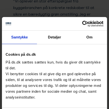
”Vi oplever en stor efterspørgsel fra
byggebranchen på konkrete redskaber til at
sikre en bæredygtig grøn omstilling. Jeg er
glad for, at så mange virksomheder i
undersøgelsen peger på, at standarder er
vigtige for branchen og giver resultater for
Samtykke
Detaljer
Om
den enkelte virksomhed – både når det
kommer til at reducere deres eget
klimaaftryk og til udbredelse og
Cookies på ds.dk
implementering af grønne løsninger”, siger
På ds.dk sættes sættes kun, hvis du giver dit samtykke
Anne Holm Sjøberg.
til det.
Vi benytter cookies til at give dig en god oplevelse på
Også klimapartnerskabet for byggeri og
siden, til at analysere vores trafik og til at målrette vores
anlæg påpeger, at standarder er vigtige
produkter og services til dig. Vi deler oplysningerne med
redskaber i den grønne omstilling. Og et af
vores partnere inden for sociale medier og chat, samt
analyseinstitutter.
de vigtige budskaber fra
klimapartnerskabet er netop behovet for at