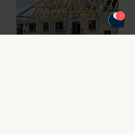
19. august 2025
StructuralReuse – Vejen til mere
cirkulært byggeri med direkte
genbrug af bygningsdele
Nyt projekt har udviklet testmetoder og
vejledninger, der skal bidrage til, at
genbrug af beton, stål og træ kan blive
muligt, så CO₂-udledning i byggeriet kan
reduceres, og genbrugte materialer kan
integreres i byggeprocessen.