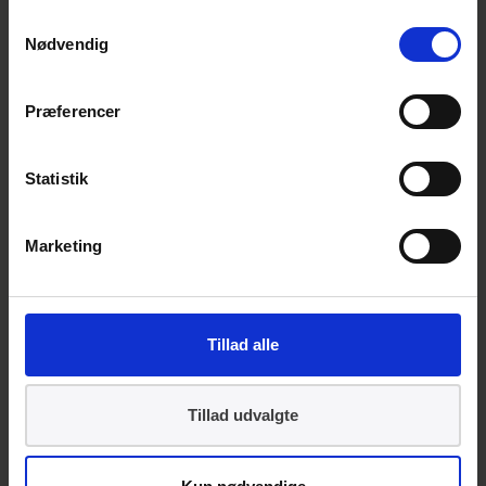
skabe et fælles marked for genbrugte
Samtykkevalg
byggematerialer. Der er nemlig brug for
Nødvendig
meget mere viden om byggematerialerne, så
de i højere grad kan genbruges.
Præferencer
”Klimapartnerskabet for byggeri og anlæg
efterspørger et klimaregnskab, som giver et
Statistik
ensartet grundlag for at dokumentere
bygningers CO2-aftryk. Det er oplagt at
Marketing
formulere i en standard, så det bliver
tydeligt, hvordan regnskabet skal
udformes”, forklarer Anne Holm Sjøberg.
Tillad alle
Grundlaget for klimaregnskabet er et
bygnings- og materialepas, som skal
Tillad udvalgte
dokumentere de enkelte materialers og
bygningers indhold og aftryk og dermed gøre