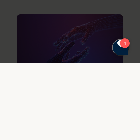
13. maj 2026
EU er enige om at udskyde
implementering af AI-
forordningen
Den nye politiske aftale om EU’s såkaldte
Digital Omnibus for AI vil give