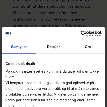
samtidigt, at denne bedst kan fremmes på
EU-niveau. Her kommer vi både med
redskaberne i form af fælles europæiske
standarder, der sætter specifikke krav og
retningslinjer og med et forum, hvor vi samler
alle interessenter på området på tværs af
interesse-, virksomheds- og landegrænser.
Samtykke
Detaljer
Om
Europa er klar
Cookies på ds.dk
Dansk Standard har arbejdet for, at der skal
På ds.dk sættes sættes kun, hvis du giver dit samtykke
sættes fælles europæiske standarder for
til det.
kunstig intelligens igennem flere år og har
Vi benytter cookies til at give dig en god oplevelse på
bl.a. stået i spidsen for at få udarbejdet en
siden, til at analysere vores trafik og til at målrette vores
fælles europæisk vision og konsensus om,
produkter og services til dig. Vi deler oplysningerne med
hvilke skridt der skal tages:
vores partnere inden for sociale medier og chat, samt
analyseinstitutter.