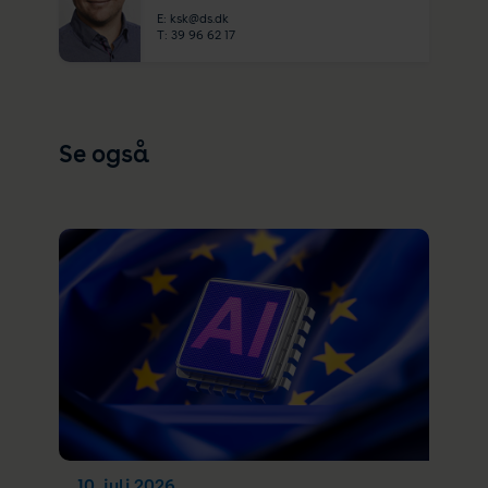
E:
ksk@ds.dk
T:
39 96 62 17
Se også
10. juli 2026