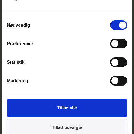
- Vi har arbejdet på det her i to år og nu
høster vi frugten af vores indsats. Vi har
samlet Europa og gjort Europa klar med en
Samtykkevalg
Nødvendig
fælles vision for arbejdet med fokus på etik,
sikkerhed og ansvarlighed, som 28 lande
bakker om, siger Kim Skov Hilding.
Præferencer
Teknologien skal være for alle
Statistik
Fra dansk side har man udover demokrati,
etik, gennemsigtighed og ansvarlig
Marketing
anvendelse af kunstig intelligens et ønske
om, at standarderne skal fokusere på bl.a.
klima, bæredygtighed og tilgængelighed.
Tillad alle
- Det er enormt vigtigt, at Danmark får
placeret sig solidt ved bordet her. Både i
Tillad udvalgte
forhold til at påvirke standardisering i en