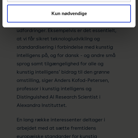
retning, som vi som samfund og borgere er
Kun nødvendige
komfortable med; men i allerhøjeste grad
også i forhold til vigtige teknologiske
udfordringer. Eksempelvis er det essentielt,
at vi får sikret teknologiudvikling og
standardisering i forbindelse med kunstig
intelligens på, og for dansk - og andre små
sprog samt tilgængelighed for alle og
kunstig intelligens’ bidrag til den grønne
omstilling, siger Anders Kofod-Petersen,
professor i kunstig intelligens og
Distinguished AI Research Scientist i
Alexandra Instituttet.
En lang række interessenter deltager i
arbejdet med at sætte fremtidens
europæiske standarder for kunstig