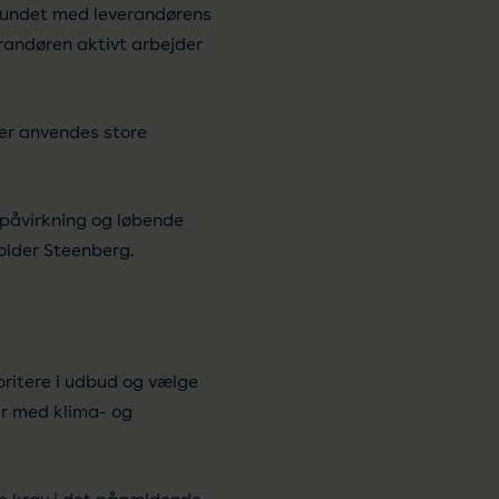
orbundet med leverandørens
erandøren aktivt arbejder
der anvendes store
jøpåvirkning og løbende
older Steenberg.
ritere i udbud og vælge
er med klima- og