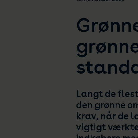
Grønne
grønne
stand
Langt de flest
den grønne oms
krav, når de 
vigtigt værktø