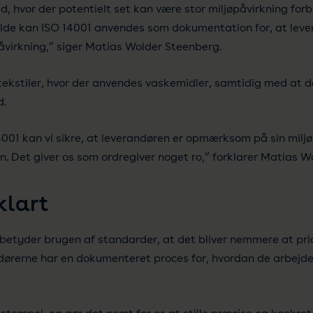
ud, hvor der potentielt set kan være stor miljøpåvirkning f
lfælde kan ISO 14001 anvendes som dokumentation for, at lev
åvirkning,” siger Matias Wolder Steenberg.
tekstiler, hvor der anvendes vaskemidler, samtidig med at 
d.
 14001 kan vi sikre, at leverandøren er opmærksom på sin mil
n. Det giver os som ordregiver noget ro,” forklarer Matias W
klart
tyder brugen af standarder, at det bliver nemmere at prio
ndørerne har en dokumenteret proces for, hvordan de arbejd