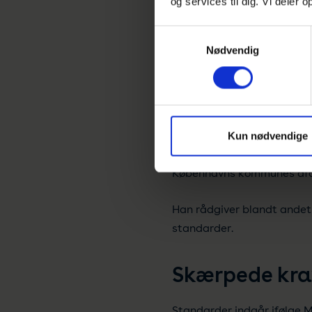
og services til dig. Vi deler
Så grønt som 
Samtykkevalg
I Københavns Kommune arb
Nødvendig
I 2021 blev der bevilliget 
bag hvert indkøb, kommunen 
”Vi forsøger altid at være
Kun nødvendige
med at vi reducerer vores 
Københavns kommunes afde
Han rådgiver blandt andet 
standarder.
Skærpede kra
Standarder indgår ifølge 