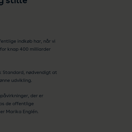
 stille
ntlige indkøb har, når vi
for knap 400 milliarder
sk Standard, nødvendigt at
ønne udvikling.
påvirkninger, der er
os de offentlige
ger Marika Englén.