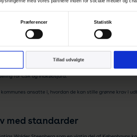
 oplysningerne med vores partnere inden for sociale medier og cha
muligt
ejder man målrettet med at implementere grønne krav i 
Præferencer
Statistik
5,9 mio. kr. til at styrke kommunens indsats for bæredygtige in
foretager, ligger en overvejelse af, hvilket aftryk det sætt
 ambitiøse i vores indkøb, så vi foretager det bedste indkøb
Tillad udvalgte
klima- og miljøpåvirkning,” fortæller Matias Wolder Steenbe
ling for CSR og Indkøbsjura.
kommunes ansatte i, hvordan de kan stille grønne krav i ud
v med standarder
Matias Wolder Steenberg som en vigtig del af Københavns 