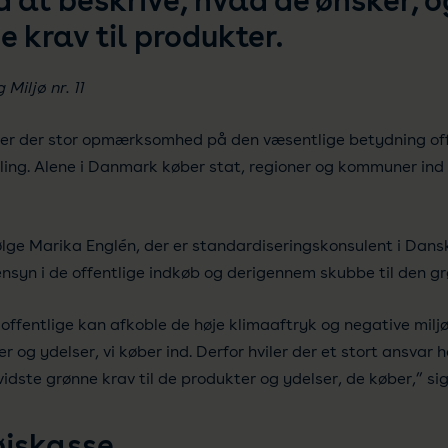
at beskrive, hvad de ønsker, og
e krav til produkter.
 Miljø nr. 11
er er der stor opmærksomhed på den væsentlige betydning offe
ling. Alene i Danmark køber stat, regioner og kommuner ind 
ølge Marika Englén, der er standardiseringskonsulent i Dan
nsyn i de offentlige indkøb og derigennem skubbe til den gr
offentlige kan afkoble de høje klimaaftryk og negative miljø
og ydelser, vi køber ind. Derfor hviler der et stort ansvar h
vidste grønne krav til de produkter og ydelser, de køber,” si
øjskasse