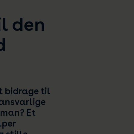
l den
d
 bidrage til
 ansvarlige
r man? Et
lper