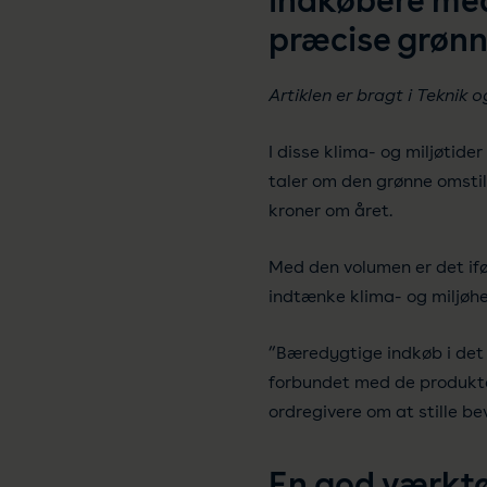
indkøbere med 
præcise grønn
Artiklen er bragt i Teknik og
I disse klima- og miljøtid
taler om den grønne omstil
kroner om året.
Med den volumen er det if
indtænke klima- og miljøhe
”Bæredygtige indkøb i det 
forbundet med de produkter 
ordregivere om at stille be
En god værkt