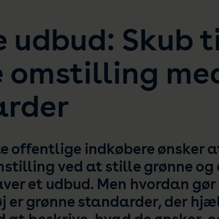
 udbud: Skub ti
 omstilling me
arder
e offentlige indkøbere ønsker at
tilling ved at stille grønne og
laver et udbud. Men hvordan gø
j er grønne standarder, der hjæ