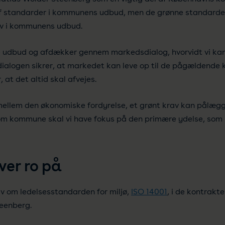
f standarder i kommunens udbud, men de grønne standarder b
av i kommunens udbud.
te udbud og afdækker gennem markedsdialog, hvorvidt vi kan
alogen sikrer, at markedet kan leve op til de pågældende k
at det altid skal afvejes.
 mellem den økonomiske fordyrelse, et grønt krav kan pålægge 
m kommune skal vi have fokus på den primære ydelse, som b
ver ro på
v om ledelsesstandarden for miljø,
ISO 14001
, i de kontrakte
teenberg.