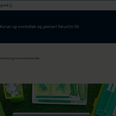
og ind
Kurser og events
Køb og ydelser
I fokus
Om DS
 omstilling med standarder