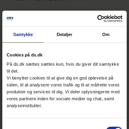
Medarbejdere og kunder
engageres
En af de største succesfaktorer i arbejdet
Samtykke
Detaljer
Om
har været medarbejdernes engagement.
Gennem undersøgelser og dialog har de
Cookies på ds.dk
bidraget aktivt til at forankre indsatsen i
hele organisationen. Faktisk har
På ds.dk sættes sættes kun, hvis du giver dit samtykke
engagementet været så stort, at AP Pension
til det.
Vi benytter cookies til at give dig en god oplevelse på
overvejer at etablere et medarbejderboard
siden, til at analysere vores trafik og til at målrette vores
for at styrke arbejdet yderligere.
produkter og services til dig. Vi deler oplysningerne med
vores partnere inden for sociale medier og chat, samt
Kunderne har også taget positivt imod
analyseinstitutter.
indsatsen. De viser stor interesse for AP
Pensions arbejde med ligestilling og
diversitet.
Samtykkevalg