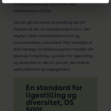
fx handicapvenlige faciliteter eller
bekæmpelse af bias.
Ved at gå fra tanke til handling har AP
Pension skabt en inkluderende kultur, der
styrker både medarbejdertrivsel og
virksomhedens robusthed. Men arbejdet er
ikke færdigt. Et ledelsessystem handler om
løbende forbedring, og inden for ligestilling
og diversitet er det en proces, der kræver
vedholdenhed og engagement.
En standard for
ligestilling og
diversitet, DS
5001