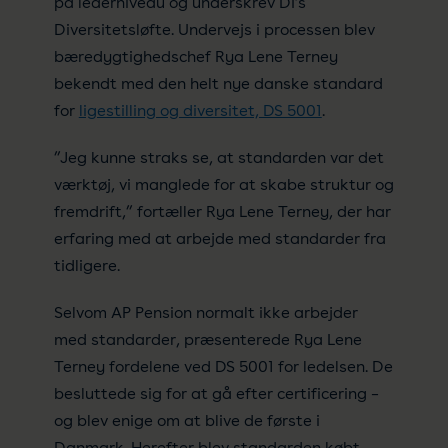
på lederniveau og underskrev DI’s
Diversitetsløfte. Undervejs i processen blev
bæredygtighedschef Rya Lene Terney
bekendt med den helt nye danske standard
for
ligestilling og diversitet, DS 5001
.
”Jeg kunne straks se, at standarden var det
værktøj, vi manglede for at skabe struktur og
fremdrift,” fortæller Rya Lene Terney, der har
erfaring med at arbejde med standarder fra
tidligere.
Selvom AP Pension normalt ikke arbejder
med standarder, præsenterede Rya Lene
Terney fordelene ved DS 5001 for ledelsen. De
besluttede sig for at gå efter certificering –
og blev enige om at blive de første i
Danmark. Herefter blev standarden købt,