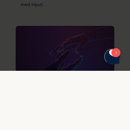
med input.
13. maj 2026
EU er enige om at udskyde
implementering af AI-
forordningen
Den nye politiske aftale om EU’s såkaldte