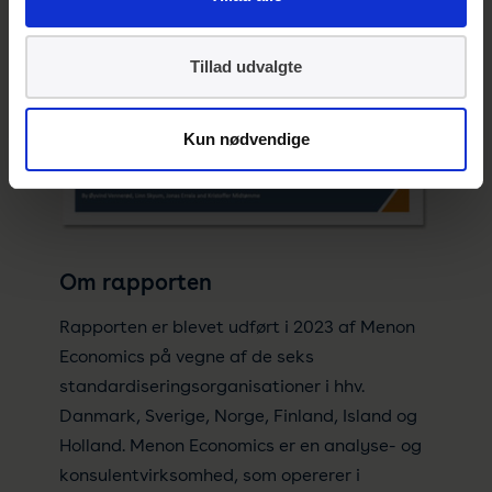
Tillad udvalgte
Kun nødvendige
Om rapporten
Rapporten er blevet udført i 2023 af Menon
Economics på vegne af de seks
standardiseringsorganisationer i hhv.
Danmark, Sverige, Norge, Finland, Island og
Holland. Menon Economics er en analyse- og
konsulentvirksomhed, som opererer i