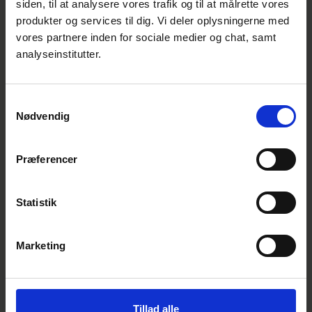
siden, til at analysere vores trafik og til at målrette vores
inden for fx drikkevand, da standarder giver
produkter og services til dig. Vi deler oplysningerne med
en fælles definition for, hvornår man kan
vores partnere inden for sociale medier og chat, samt
drikke vandet. Så selvom standardisering er
analyseinstitutter.
virksomheds- og organisationsrettet, gavner
det i sidste ende os som forbrugere.
Samtykkevalg
Nødvendig
Præferencer
Statistik
Marketing
Tillad alle