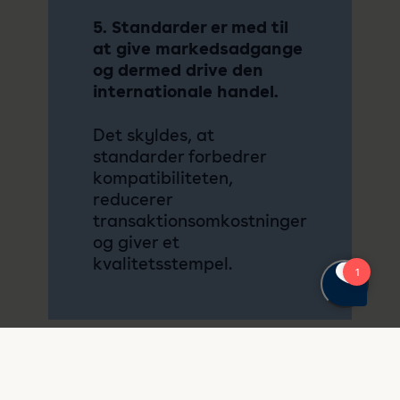
5. Standarder er med til
at give markedsadgange
og dermed drive den
internationale handel.
Det skyldes, at
standarder forbedrer
kompatibiliteten,
reducerer
transaktionsomkostninger
og giver et
kvalitetsstempel.
Om standarder
Standarder øger handel og prod