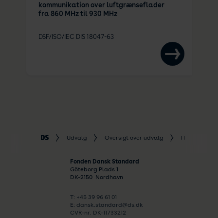
kommunikation over luftgrænseflader
fra 860 MHz til 930 MHz
DSF/ISO/IEC DIS 18047-63
Udvalg
Oversigt over udvalg
IT
Auto
Fonden Dansk Standard
Göteborg Plads 1
DK-
2150
Nordhavn
T: +45 39 96 61 01
E: dansk.standard@ds.dk
CVR-nr. DK-11733212