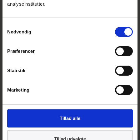
analyseinstitutter.
ISO/IEC JTC 1/SC 31 Automatic
identification and data capture
Samtykkevalg
techniques
Nødvendig
Målgruppe
Præferencer
Private virksomheder,
forbrugerorganisationer samt myndigheder.
Statistik
Sammen sætter vi standarder for
fremtiden
Marketing
Tillad alle
Tillad udvalgte