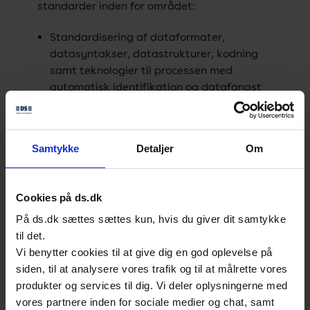
standarder inden for området:
Standardisering af dataformater,
datasyntakser, datastrukturer, kodning
samt teknologier til processen med
automatisk identifikation og datafangst
(stregkode og RFID), som
Anvendes i industri-interne applikationer,
internationale handelsudvekslinger samt i
Samtykke
Detaljer
Om
mobile applikationer.
Cookies på ds.dk
Som udvalgsmedlem har du mulighed for at
På ds.dk sættes sættes kun, hvis du giver dit samtykke
deltage i det internationale og/eller
til det.
europæiske arbejde. Læs mere om, hvilke
Vi benytter cookies til at give dig en god oplevelse på
tekniske komiteer der organiserer arbejdet i
siden, til at analysere vores trafik og til at målrette vores
arbejdsgrupperne:
produkter og services til dig. Vi deler oplysningerne med
vores partnere inden for sociale medier og chat, samt
CEN/TC 225 AIDC technologies