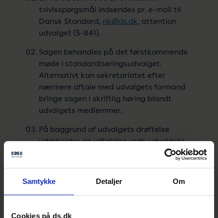
tvivlsspørgsmål indsendes pr. e-mail til
Dansk Standard,
nk@ds.dk
, attention
udvalget (S-841).
Sagen behandles på det førstkommende
møde i standardiseringsudvalget.
Alternativt kan sekretariatet efter
nærmere aftale med udvalgets formand
bringe sagen i skriftlig høring blandt
udvalgets medlemmer.
På baggrund af udvalgets drøftelse
udarbejdes en udtalelse vedr. udvalgets
tolkning af den konkrete sag. Enighed om
udtalelsen opnås ved konsensus og ikke
ved afstemning. Udtalelsen underskrives
Samtykke
Detaljer
Om
af udvalgets formand på vegne af
udvalget.
Cookies på ds.dk