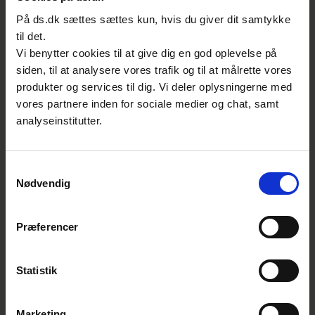
Udtalelsen sendes til den/de part/parter,
der har indbragt sagen og offentliggøres
På ds.dk sættes sættes kun, hvis du giver dit samtykke
desuden på udvalgets side i Dansk
til det.
Standards udvalgsoversigt.
Vi benytter cookies til at give dig en god oplevelse på
siden, til at analysere vores trafik og til at målrette vores
Udtalelser fra udvalget kan frit
produkter og services til dig. Vi deler oplysningerne med
viderebringes med tydelig angivelse af
vores partnere inden for sociale medier og chat, samt
kilde.
analyseinstitutter.
Spørgsmål og fortolkninger
Samtykkevalg
Nødvendig
Hvis der opstår
samarbejdsudfordringer mellem
Præferencer
bestiller og leverandør anbefaler
netværksgruppen for INSTA 800
Statistik
Hvorledes opgøres samlinger?
Marketing