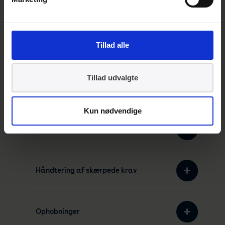
Rengøringsstandard for busser?
Tillad alle
Hvad er leverancen når der benyttes
Tillad udvalgte
INSTA 800 i en rengøringskontrakt?
Kun nødvendige
Hvad er en INSTA 800 kontrol?
Håndtering af skærpede krav
Ophobninger