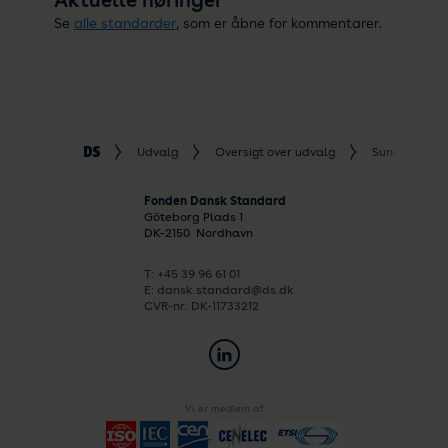
Aktuelle høringer
Se
alle standarder
, som er åbne for kommentarer.
Udvalg
Oversigt over udvalg
Sundhed
Fonden Dansk Standard
Göteborg Plads 1
DK-
2150
Nordhavn
T: +45 39 96 61 01
E: dansk.standard@ds.dk
CVR-nr. DK-11733212
Vi er medlem af