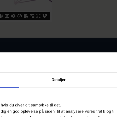
Securing the f
s på den
cybersecurity
tomorrow’s t
Detaljer
kerhed
v/ Antoine- Alexandre Andr
Commission, AI Office
e tiden. Derfor er
vis du giver dit samtykke til det.
 af cybertruslen mod
e dig en god oplevelse på siden, til at analysere vores trafik og ti