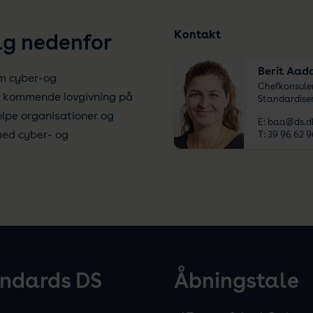
Kontakt
ag nedenfor
Berit Aad
m cyber-og
Chefkonsulen
en kommende lovgivning på
Standardiser
lpe organisationer og
E:
baa@ds.d
med cyber- og
T:
39 96 62 9
andards DS
Åbningstale