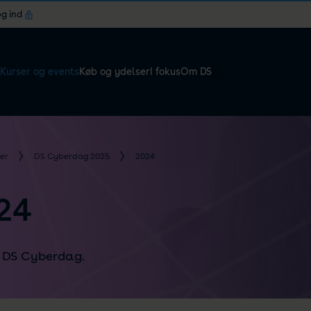
og ind
Kurser og events
Køb og ydelser
I fokus
Om DS
er
DS Cyberdag 2025
2024
24
å DS Cyberdag.