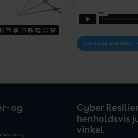
Download præsentation
er- og
Cyber Resilien
henholdsvis j
vinkel
h Sørensen,