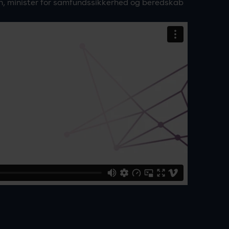
n, minister for samfundssikkerhed og beredskab