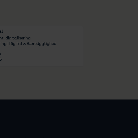
al
t, digitalisering
ing | Digital & Bæredygtighed
k
6