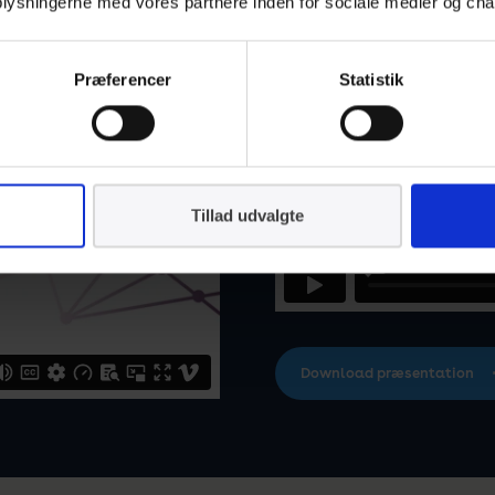
 oplysningerne med vores partnere inden for sociale medier og cha
Præferencer
Statistik
Tillad udvalgte
Download præsentation