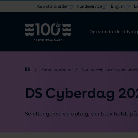
Køb standarder
Kundeservice
English
L
Om standarder
Udvalg
Kurser og events
Events, webinarer og temamød
DS Cyberdag 20
Se eller gense de oplæg, der blev holdt p