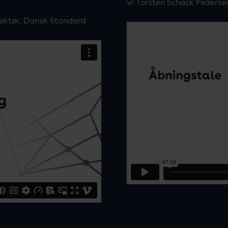
v/ Torsten Schack Pederse
rektør, Dansk Standard