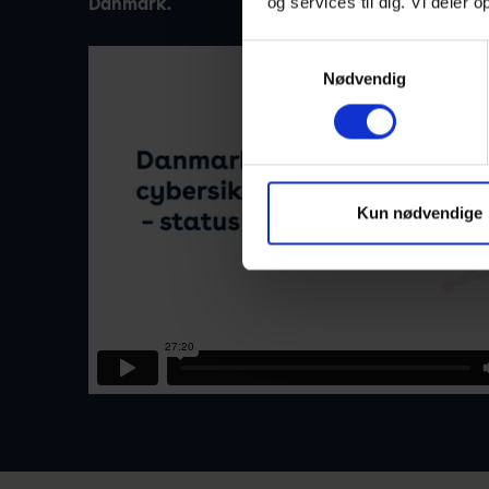
og services til dig. Vi deler
Danmark.
Samtykkevalg
Nødvendig
Kun nødvendige