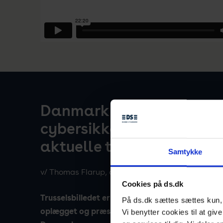
Danmark under pres ift.
cybersikkerheden – statu
aktuelle trussel
Samtykke
v/ Thomas Flarup, direktør, Center for Cybersik
Cookies på ds.dk
Trusselsbilledet er dynamisk og udvikler sig hel
På ds.dk sættes sættes kun, h
oplægget og præsentationen et øjebliksbillede
Vi benytter cookies til at giv