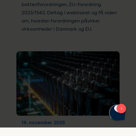
batteriforordningen, EU-forordning
2023/1542. Deltag i webinaret og få viden
om, hvordan forordningen påvirker
virksomheder i Danmark og EU.
19. november 2025
Hvad er vigtigt at vide om den