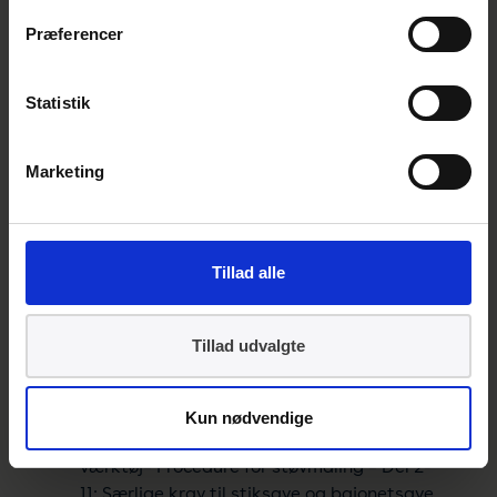
EN 50632-3-1:2016
Elektrisk motordrevet
værktøj– Metode til støvmåling – Del 3-1:
Præferencer
Særlige krav til transportable bordsave
EN 50632-2-4:2016
Elektrisk motordrevet
Statistik
værktøj– Procedure for støvmåling – Del 2-
4: Særlige krav til andre slibere end
Marketing
skiveslibere
EN 50632-2-14:2016
Elektrisk motordrevet
værktøj– Procedure for støvmåling – Del 2-
Tillad alle
14: Særlige krav til høvle
EN 50632-2-17:2016
Elektrisk motordrevet
værktøj– Procedure for støvmåling – Del 2-
Tillad udvalgte
17: Særlige krav til overfræsere og
kantfræsere
Kun nødvendige
EN 50632-2-11:2016
Elektrisk motordrevet
værktøj– Procedure for støvmåling – Del 2-
11: Særlige krav til stiksave og bajonetsave