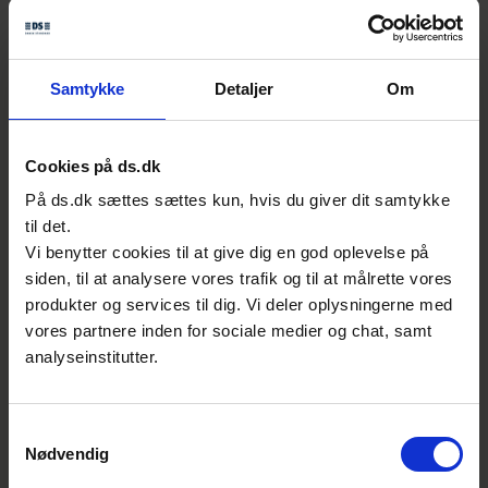
samme type værktøj
Forberedende vurdering af
Samtykke
Detaljer
Om
støveksponering på arbejdspladsen
Standarderne omfatter elektrisk værktøj
Cookies på ds.dk
med eller uden støvudslusningsenhed, som
På ds.dk sættes sættes kun, hvis du giver dit samtykke
bruger vekselspænding eller batterier. I disse
til det.
standarder er støv defineret som ”spredt
Vi benytter cookies til at give dig en god oplevelse på
distribution af solide substanser i gasser,
siden, til at analysere vores trafik og til at målrette vores
specielt i luft”.
produkter og services til dig. Vi deler oplysningerne med
vores partnere inden for sociale medier og chat, samt
Følgende syv standarder er blevet udviklet i
analyseinstitutter.
2016 for at færdiggøre sættet af 14 dele af
EN 50632-serien til at estimere kvalitet og
Samtykkevalg
kvantitet af støvudledning:
Nødvendig