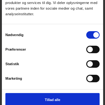
produkter og services til dig. Vi deler oplysningerne med
vores partnere inden for sociale medier og chat, samt
Henning Nielsen
analyseinstitutter.
Chefkonsulent, fagleder, elektroteknik
Standardisering | El, Sundhed & Forbruger
E:
hni@ds.dk
T:
39 96 62 98
Samtykkevalg
Nødvendig
Præferencer
Se også
Statistik
Marketing
Tillad alle