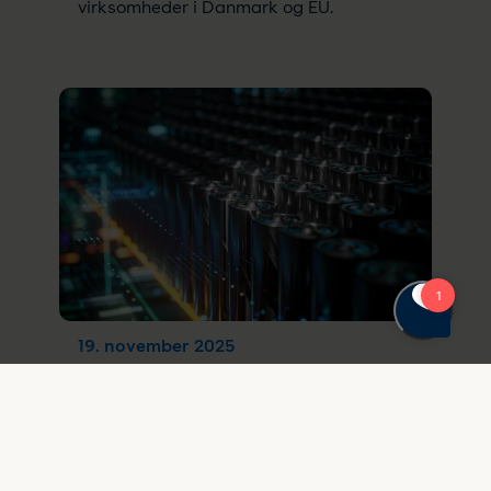
virksomheder i Danmark og EU.
19. november 2025
Hvad er vigtigt at vide om den
nye europæiske
batteriforordning?
EU-forordning 2023/1542 stiller nye krav til