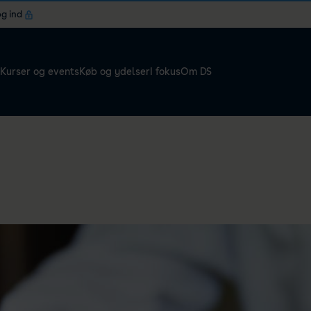
og ind
Kurser og events
Køb og ydelser
I fokus
Om DS