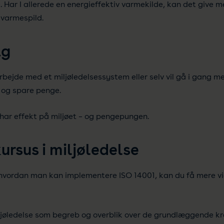
 Har I allerede en energieffektiv varmekilde, kan det give m
 varmespild.
ag
rbejde med et miljøledelsessystem eller selv vil gå i gang me
 og spare penge.
g har effekt på miljøet – og pengepungen.
ursus i miljøledelse
r, hvordan man kan implementere ISO 14001, kan du få mere 
iljøledelse som begreb og overblik over de grundlæggende kr