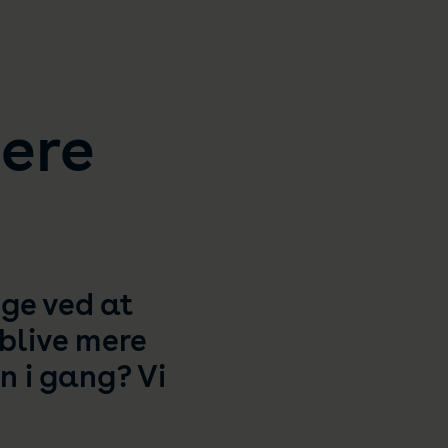
mere
ge ved at
blive mere
 i gang? Vi