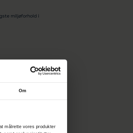
ste miljøforhold i
parelser at hente.
r I med garanti kan
Om
 og giver mening for jer.
are.
l at målrette vores produkter