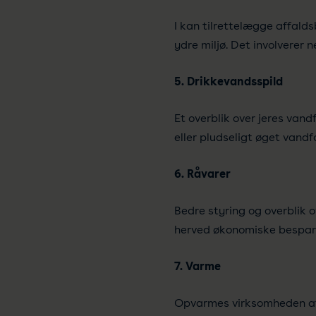
I kan tilrettelægge affald
ydre miljø. Det involverer
5. Drikkevandsspild
Et overblik over jeres vand
eller pludseligt øget vand
6. Råvarer
Bedre styring og overblik 
herved økonomiske bespare
7. Varme
Opvarmes virksomheden af ga