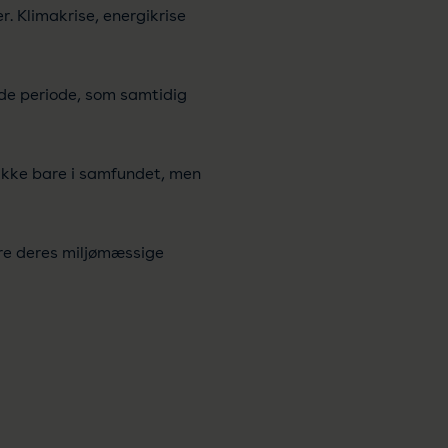
er. Klimakrise, energikrise
lde periode, som samtidig
 Ikke bare i samfundet, men
re deres miljømæssige