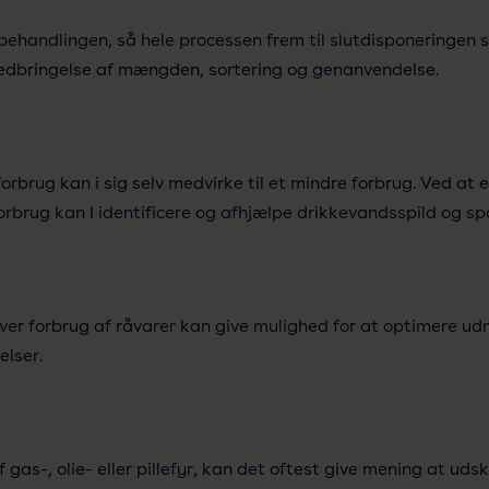
sbehandlingen, så hele processen frem til slutdisponeringe
 nedbringelse af mængden, sortering og genanvendelse.
forbrug kan i sig selv medvirke til et mindre forbrug. Ved at 
forbrug kan I identificere og afhjælpe drikkevandsspild og s
over forbrug af råvarer kan give mulighed for at optimere ud
lser.
s-, olie- eller pillefyr, kan det oftest give mening at udskif