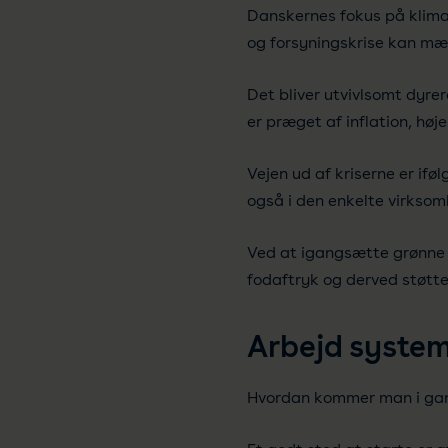
Danskernes fokus på klim
og forsyningskrise kan mær
Det bliver utvivlsomt dyr
er præget af inflation, høj
Vejen ud af kriserne er if
også i den enkelte virksom
Ved at igangsætte grønne 
fodaftryk og derved støtte
Arbejd system
Hvordan kommer man i gan