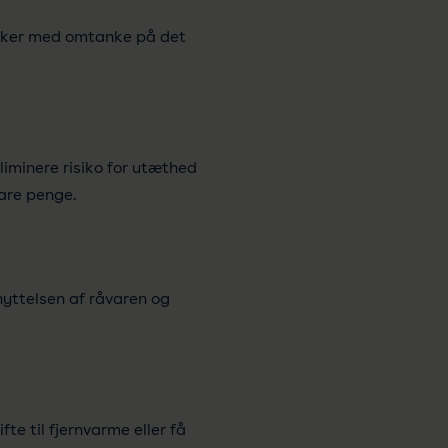
n sker med omtanke på det
eliminere risiko for utæthed
pare penge.
nyttelsen af råvaren og
te til fjernvarme eller få