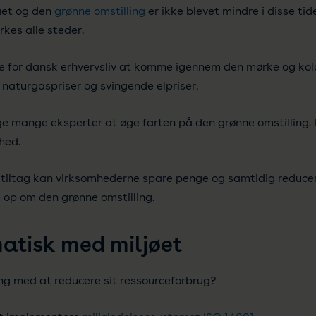
aet og den
grønne omstilling
er ikke blevet mindre i disse tid
kes alle steder.
ere for dansk erhvervsliv at komme igennem den mørke og ko
e naturgaspriser og svingende elpriser.
ølge mange eksperter at øge farten på den grønne omstilling.
hed.
tiltag kan virksomhederne spare penge og samtidig reduce
 op om den grønne omstilling.
atisk med miljøet
g med at reducere sit ressourceforbrug?