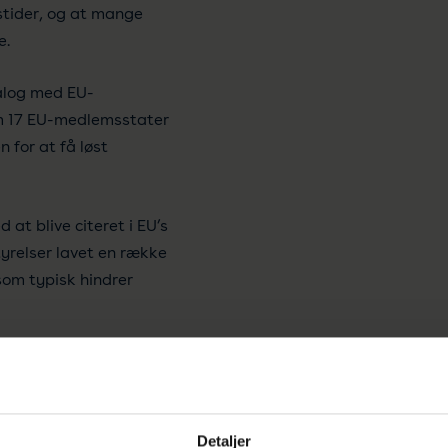
stider, og at mange
e.
alog med EU-
om 17 EU-medlemsstater
for at få løst
 at blive citeret i EU’s
yrelser lavet en række
 som typisk hindrer
kliste
, som eksperterne i
 når de udarbejder
an eksperterne sikre sig
de formelle administrative
Detaljer