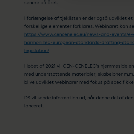
senere på året.
I forlængelse af tjeklisten er der også udviklet e
forskellige elementer forklares. Webinaret kan se
https://www.cencenelec.eu/news-and-events/ev
harmonized-european-standards-drafting-stan
legislation/
I løbet af 2021 vil CEN-CENELEC’s hjemmeside end
med understøttende materialer, skabeloner m.m. 
blive udviklet webinarer med fokus på specifikke
DS vil sende information ud, når denne del af de
lanceret.