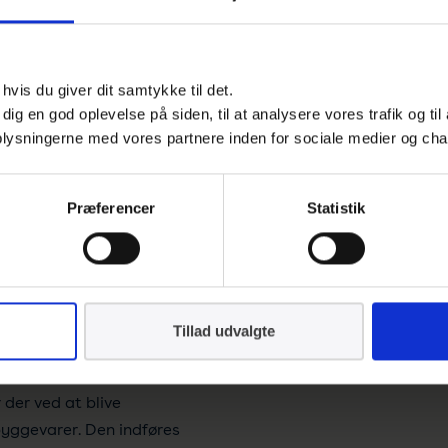
for at komme i mål med
vis du giver dit samtykke til det.
e dig en god oplevelse på siden, til at analysere vores trafik og ti
 oplysningerne med vores partnere inden for sociale medier og cha
anvende, når standarder
EC i Bruxelles (CCMC) til
Præferencer
Statistik
retariatet skal sende
ed.
iklet under Wien- eller
og for standarder under
Tillad udvalgte
tadig at anvende
 til standarder, som
 der ved at blive
 byggevarer. Den indføres