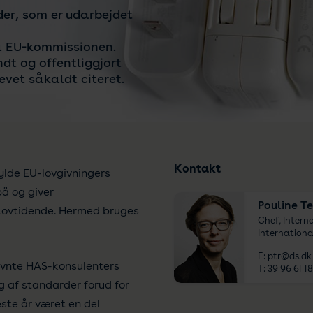
er, som er udarbejdet
a EU-kommissionen.
ndt og offentliggjort
evet såkaldt citeret.
Kontakt
lde EU-lovgivningers
på og giver
Pouline T
 Lovtidende. Hermed bruges
Chef, Interna
International
E:
ptr@ds.dk
vnte HAS-konsulenters
T:
39 96 61 18
af standarder forud for
este år været en del