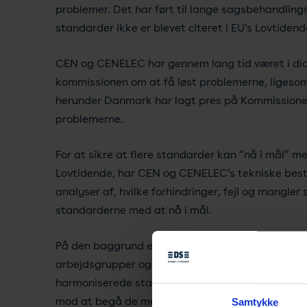
problemer. Det har ført til lange sagsbehandling
standarder ikke er blevet citeret i EU’s Lovtidend
CEN og CENELEC har gennem lang tid været i di
kommissionen om at få løst problemerne, liges
herunder Danmark har lagt pres på Kommissionen 
problemerne.
For at sikre at flere standarder kan ”nå i mål” med
Lovtidende, har CEN og CENELEC’s tekniske best
analyser af, hvilke forhindringer, fejl og mangler
standarderne med at nå i mål.
På den baggrund er der blevet udarbejdet en
tje
arbejdsgrupper og tekniske komitéer skal bruge,
harmoniserede standarder. Ved at bruge listen k
mod at begå de mest klassiske fejl og efterleve 
Samtykke