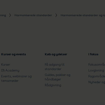
ning
Harmoniserede standarder
Harmoniserede standarder og ny 
Kurser og events
Køb og ydelser
I fokus
Kurser
Få adgang til
Fokusområ
standarder
DS Academy
Lovgivning
Guides, pakker og
Events, webinarer og
Fagområde
håndbøger
temamøder
Nyheder og 
Rådgivning