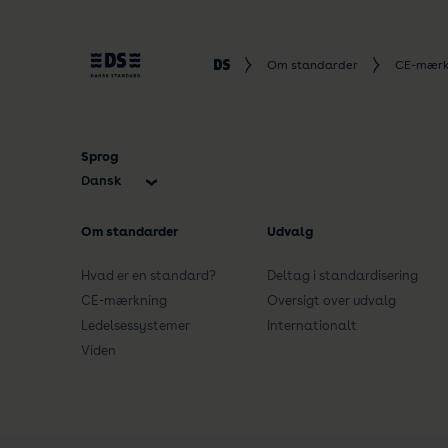
Om standarder
CE-mærk
Sprog
Dansk
English
Om standarder
Udvalg
Hvad er en standard?
Deltag i standardisering
CE-mærkning
Oversigt over udvalg
Ledelsessystemer
Internationalt
Viden