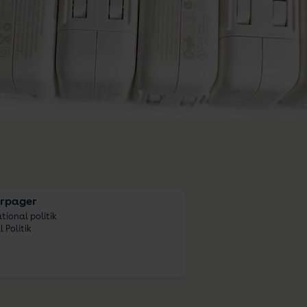
erpager
tional politik
 Politik