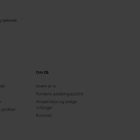
tjekliste
Om DS
der
Hvem er vi
Fondens uddelingspolitik
r
Ansættelse og ledige
stillinger
artikler
Kontakt