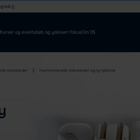
og ind
Kurser og events
Køb og ydelser
I fokus
Om DS
ede standarder
Harmoniserede standarder og ny tjekliste
y