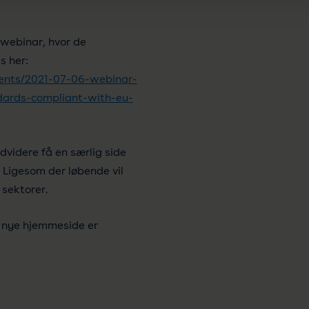
t webinar, hvor de
s her:
ents/2021-07-06-webinar-
dards-compliant-with-eu-
videre få en særlig side
Ligesom der løbende vil
 sektorer.
n nye hjemmeside er