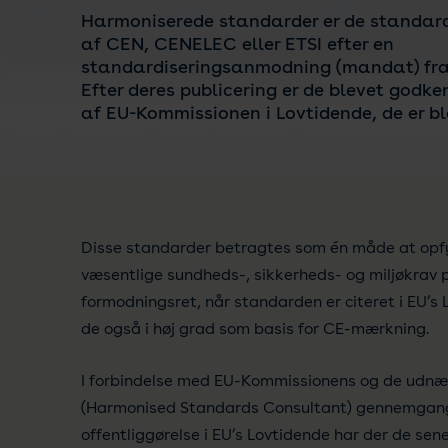
Harmoniserede standarder er de standard
af CEN, CENELEC eller ETSI efter en
standardiseringsanmodning (mandat) fr
Efter deres publicering er de blevet godke
af EU-Kommissionen i Lovtidende, de er bl
Disse standarder betragtes som én måde at opfy
væsentlige sundheds-, sikkerheds- og miljøkrav 
formodningsret, når standarden er citeret i EU’s
de også i høj grad som basis for CE-mærkning.
I forbindelse med EU-Kommissionens og de udnæ
(Harmonised Standards Consultant) gennemgang 
offentliggørelse i EU’s Lovtidende har der de sen