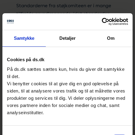
Standarderne fra støjkomiteen er i mange
tilfælde grundlæggende, idet standarder
vedrørende støj fra specifikke produkter på
internationalt plan i stigende grad foregår
inden for rammerne af de enkelte
Samtykke
Detaljer
Om
produktkomiteer i tæt samarbejde med
støjkomiteen, som har det overordnede
Cookies på ds.dk
ansvar for harmonisering og koordinering.
På ds.dk sættes sættes kun, hvis du giver dit samtykke
til det.
Arbejdet er således meget tværgående, men
Vi benytter cookies til at give dig en god oplevelse på
da Danmark på mange specifikke
siden, til at analysere vores trafik og til at målrette vores
produktområder ikke deltager i den øvrige
produkter og services til dig. Vi deler oplysningerne med
standardisering, samles mange standarder
vores partnere inden for sociale medier og chat, samt
om støj i Danmark i S-115. Specielt deltager
analyseinstitutter.
medlemmer af det danske
standardiseringsudvalg for akustik i
Samtykkevalg
udarbejdelsen af standarder for legetøj,