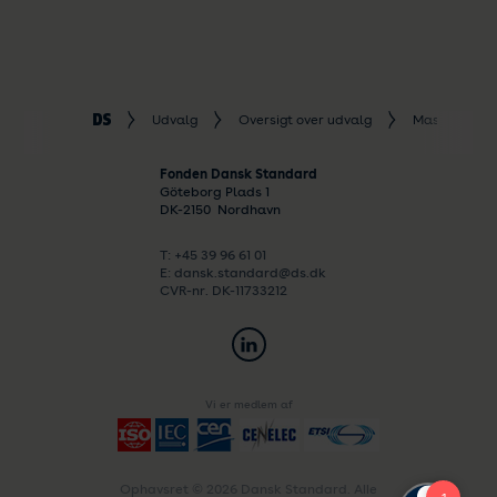
Udvalg
Oversigt over udvalg
Maskiner og 
Fonden Dansk Standard
Göteborg Plads 1
DK-
2150
Nordhavn
T: +45 39 96 61 01
E: dansk.standard@ds.dk
CVR-nr. DK-11733212
Vi er medlem af
Ophavsret © 2026 Dansk Standard. Alle