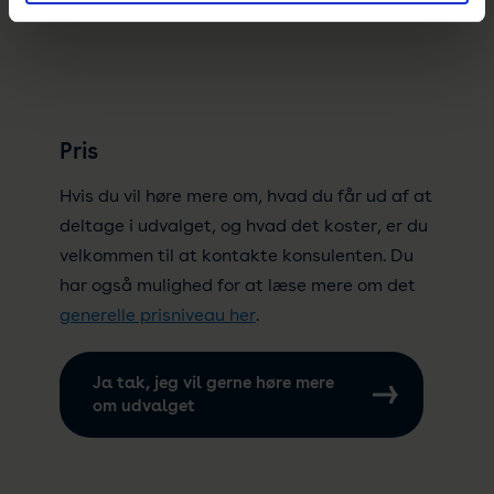
Pris
Hvis du vil høre mere om, hvad du får ud af at
deltage i udvalget, og hvad det koster, er du
velkommen til at kontakte konsulenten. Du
har også mulighed for at læse mere om det
generelle prisniveau her
.
Ja tak, jeg vil gerne høre mere
om udvalget