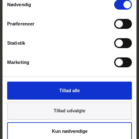
Nødvendig
handicaphjælpemidler, sygehussenge, samt
jernbaner, som er områder, med særligt
dansk fokus.
Præferencer
Sammen sætter vi standarder for
Statistik
fremtiden
Marketing
Tillad alle
Tillad udvalgte
Kun nødvendige