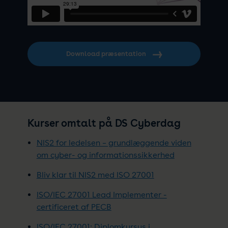
Download præsentation
Kurser omtalt på DS Cyberdag
NIS2 for ledelsen – grundlæggende viden
om cyber- og informationssikkerhed
Bliv klar til NIS2 med ISO 27001
ISO/IEC 27001 Lead Implementer -
certificeret af PECB
ISO/IEC 27001: Diplomkursus i