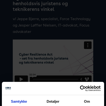
henholdsvis juristens og
teknikerens vinkel
v/ Jeppe Bjerre, specialist, Force Technology
og Jesper Løffler Nielsen, IT-advokat, Focus
advokater
Download præsentation
Samtykke
Detaljer
Om