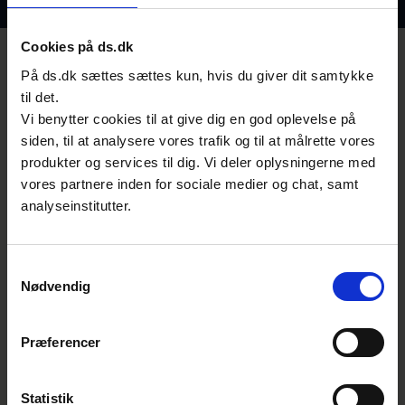
Cookies på ds.dk
Sådan styrker virksomheder deres
På ds.dk sættes sættes kun, hvis du giver dit samtykke
modstandsdygtighed
til det.
Vi benytter cookies til at give dig en god oplevelse på
v/ Tobias Uhd, konsulent, Teknologisk Institut
siden, til at analysere vores trafik og til at målrette vores
og Tomas Lundstrøm, konsulent, Dansk
produkter og services til dig. Vi deler oplysningerne med
Standard
vores partnere inden for sociale medier og chat, samt
analyseinstitutter.
Samtykkevalg
Nødvendig
Præferencer
Statistik