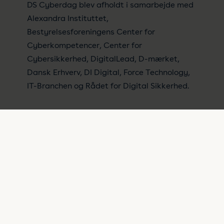
DS Cyberdag blev afholdt i samarbejde med
Alexandra Instituttet,
Bestyrelsesforeningens Center for
Cyberkompetencer, Center for
Cybersikkerhed, DigitalLead, D-mærket,
Dansk Erhverv, DI Digital, Force Technology,
IT-Branchen og Rådet for Digital Sikkerhed.