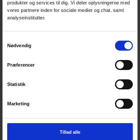
produkter og services til dig. Vi deler oplysningerne med
produkter til lavere priser og dermed ofte
vores partnere inden for sociale medier og chat, samt
også lavere kvalitet. Med den nye standard
analyseinstitutter.
bliver det nemmere at indkøbe
kvalitetssikrede hjælpemidler, da man kan
Samtykkevalg
kigge specifikt efter produkter, der lever op
Nødvendig
til standarden. Dermed vil de danske
producenter stå bedre, da de fleste af deres
Præferencer
produkter allerede lever op til den nye
standard, hvorimod mange af de
udenlandske produkter ikke gør.
Statistik
Danskerne ønsker skrappere krav
Marketing
Formanden for standardiseringsudvalget,
S-
450 Hjælpemidler
, er glad for den nye
standard, men håber, at nogle af kravene
Tillad alle
bliver endnu skrappere, når den