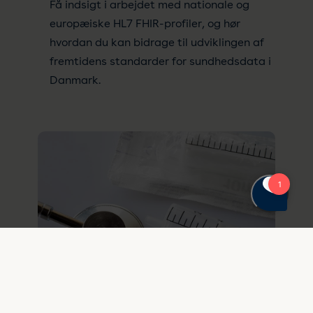
Få indsigt i arbejdet med nationale og
europæiske HL7 FHIR-profiler, og hør
hvordan du kan bidrage til udviklingen af
fremtidens standarder for sundhedsdata i
Danmark.
15. januar 2026