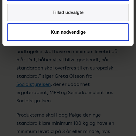
internationale standard bliver implementeret
Tillad udvalgte
som en europæisk standard:
”Vi kunne godt tænke os, at det blev et krav,
Kun nødvendige
at produkterne skal kunne klare minimum
120 eller 135 kg, og at alle produkterne uden
undtagelse skal have en minimum levetid på
5 år. Det, håber vi, vil blive godkendt, når
standarden skal overføres til en europæisk
standard,” siger Greta Olsson fra
Socialstyrelsen
, der er uddannet
ergoterapeut, MPH og Seniorkonsulent hos
Socialstyrelsen.
Produkterne skal i dag ifølge den nye
standard klare minimum 100 kg og have en
minimum levetid på 3 år eller mindre, hvis