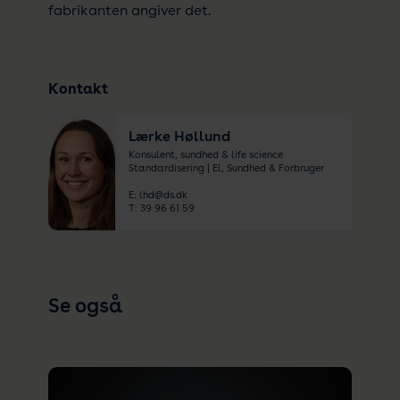
fabrikanten angiver det.
Kontakt
Lærke Høllund
Konsulent, sundhed & life science
Standardisering | El, Sundhed & Forbruger
E:
lhd@ds.dk
T:
39 96 61 59
Se også