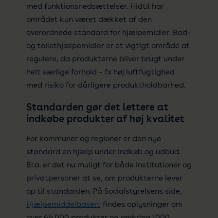
med funktionsnedsættelser. Hidtil har
området kun været dækket af den
overordnede standard for hjælpemidler. Bad-
og toilethjælpemidler er et vigtigt område at
regulere, da produkterne bliver brugt under
helt særlige forhold – fx høj luftfugtighed
med risiko for dårligere produktholdbarhed.
Standarden gør det lettere at
indkøbe produkter af høj kvalitet
For kommuner og regioner er den nye
standard en hjælp under indkøb og udbud.
Bl.a. er det nu muligt for både institutioner og
privatpersoner at se, om produkterne lever
op til standarden. På Socialstyrelsens side,
Hjælpemiddelbasen
, findes oplysninger om
over 65.000 produkter og omkring 1000