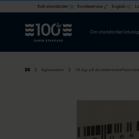
Køb standarder
Kundeservice
English
L
Om standarder
Udvalg
Nyhedsarkiv
Få styr på dit elektronikaffald me