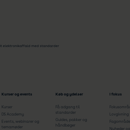
it elektronikaffald med standarder
Kurser og events
Køb og ydelser
I fokus
Kurser
Få adgang til
Fokusområ
standarder
DS Academy
Lovgivning
Guides, pakker og
Events, webinarer og
Fagområde
håndbøger
temamøder
Nyheder og 