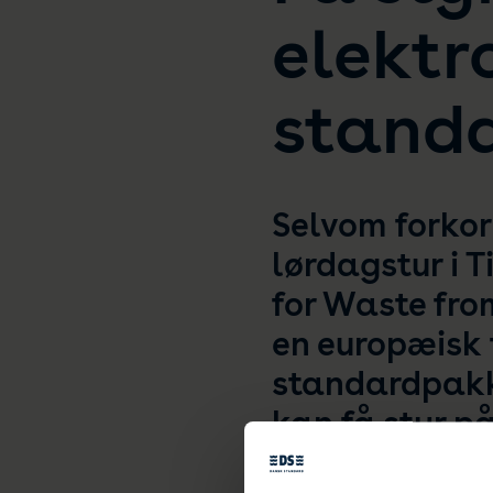
elektr
stand
Selvom forko
lørdagstur i T
for Waste fro
en europæisk 
standardpakk
kan få styr på
Elektronisk affald såsom c