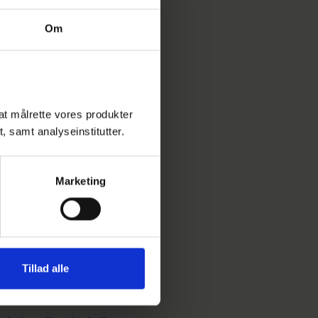
stige til 12 millioner ton i
Om
res forsvarligt for ikke at
gt og skadeligt affald
ulær økonomi ved at
l at målrette vores produkter
 WEEE gælder på produkter,
t, samt analyseinstitutter.
 skal sorteres sammen med
Marketing
, som hjælper med alt fra
WEEE-direktivet, så det
Tillad alle
ravet