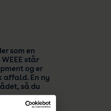
der som en
t. WEEE står
ipment og er
 affald. En ny
ådet, så du
tigst voksende