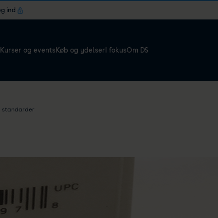
og ind
Kurser og events
Køb og ydelser
I fokus
Om DS
d standarder