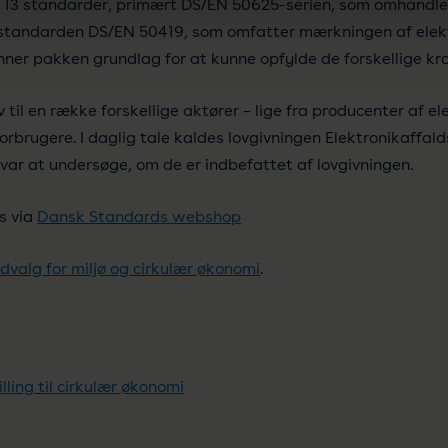
13 standarder, primært DS/EN 50625-serien, som omhandler 
tandarden DS/EN 50419, som omfatter mærkningen af elektr
nner pakken grundlag for at kunne opfylde de forskellige kr
 til en række forskellige aktører – lige fra producenter af el
rbrugere. I daglig tale kaldes lovgivningen Elektronikaffal
ar at undersøge, om de er indbefattet af lovgivningen.
s via
Dansk Standards webshop
dvalg for miljø og cirkulær økonomi
.
ling til cirkulær økonomi