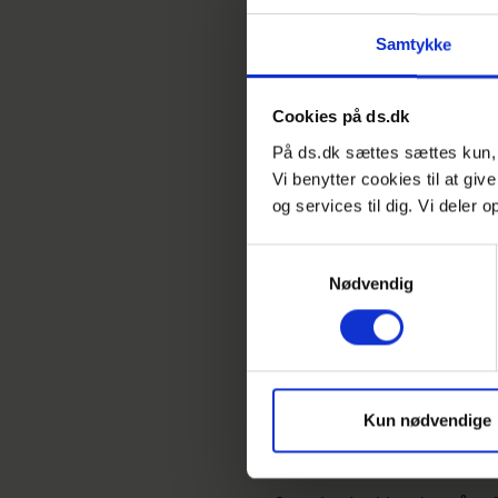
affaldsstrømninger i EU med 
Samtykke
2020.
WEEE indbefatter en komple
Cookies på ds.dk
forårsage miljø- og helbre
På ds.dk sættes sættes kun, h
forvandles til brugbare res
Vi benytter cookies til at giv
indsamle, behandle og genb
og services til dig. Vi deler
der er mærket med en skra
andet elektronisk affald.
Samtykkevalg
Nødvendig
For at få styr på det elek
mærkningen, indsamlingen 
bliver lettere at leve op til
Kun nødvendige
Standarder gø