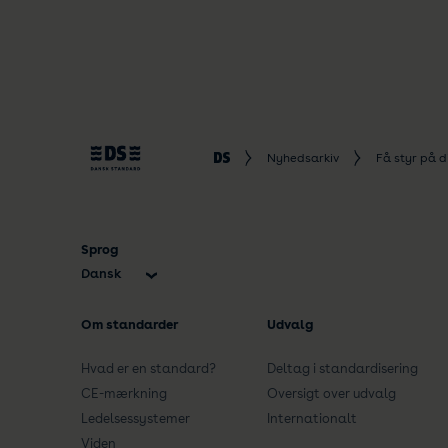
Nyhedsarkiv
Få styr på d
Sprog
Dansk
English
Om standarder
Udvalg
Hvad er en standard?
Deltag i standardisering
CE-mærkning
Oversigt over udvalg
Ledelsessystemer
Internationalt
Viden