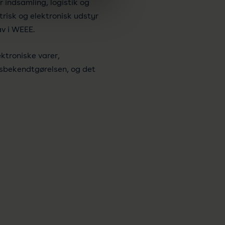
indsamling, logistik og
isk og elektronisk udstyr
av i WEEE.
ektroniske varer,
dsbekendtgørelsen, og det