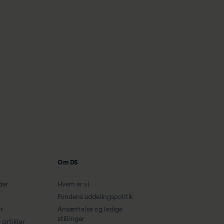
Om DS
der
Hvem er vi
Fondens uddelingspolitik
r
Ansættelse og ledige
stillinger
artikler