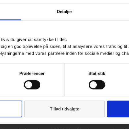
mere end 9 millioner ton i 2005 – et tal, som EU forventer vil 
Detaljer
ks blanding af materialer og komponenter, som skal håndte
dsmæssige skader på andre. På den måde kan ellers ubrugeli
vis du giver dit samtykke til det.
sourcer i samfundet, og er således et tiltag for at øge cirk
e dig en god oplevelse på siden, til at analysere vores trafik og ti
ruge elektroniske produkter i slutningen af deres levetid.
 oplysningerne med vores partnere inden for sociale medier og cha
ldespand med kryds over. Mærkningen viser, at produktet
Præferencer
Statistik
troniske affald har Dansk Standard samlet en standardpakke
og logistik. På den måde samler pakken hele processen for 
 lovkravet.
Tillad udvalgte
r det lettere at overholde lovk