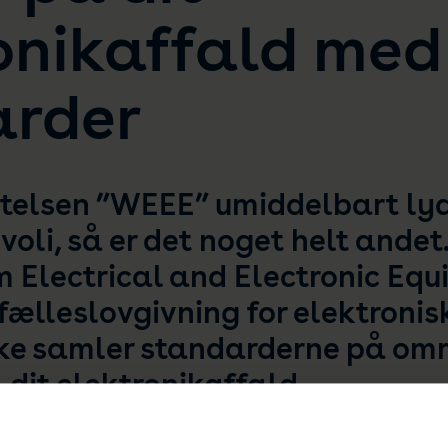
onikaffald med
arder
rtelsen ”WEEE” umiddelbart ly
ivoli, så er det noget helt ande
m Electrical and Electronic Equ
fælleslovgivning for elektronisk
e samler standarderne på omr
 dit elektronikaffald.
omputere, TV, køleskabe og mobiltelefoner er blandt de hur