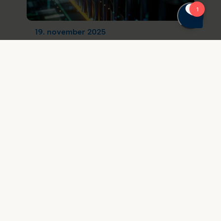
19. november 2025
Hvad er vigtigt at vide om den
nye europæiske
batteriforordning?
EU-forordning 2023/1542 stiller nye krav til
virksomheder, der producerer, importerer
eller markedsfører batterier og produkter
med batterier på EU-markedet. Formålet
er at styrke cirkulær økonomi og sikre
mere bæredygtige løsninger gennem hele
ba...
Nyhedsarkiv
Standardisering af effektelektroni