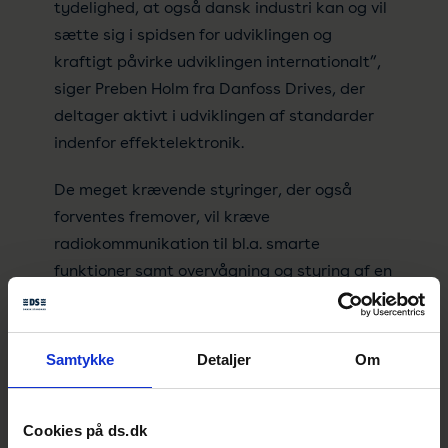
tydelighed, at også dansk industri kan og vil
sætte sig i spidsen for udviklingen og
kraftigt påvirke udviklingen internationalt”,
siger Preben Holm fra Danfoss Drives, der
deltager aktivt i udviklingen af standarder
indenfor effektelektronik.
De meget krævende styringer, der også
forventes fremover, vil kræve
radiokommunikation til bl.a. smarte
funktioner samt overvågning og styring af en
lang række el-forsyningsaspekter, og dette
vil også blive understøttet af standarden
DS/EN 62477-1, som på sigt vil kunne
Samtykke
Detaljer
Om
anvendes til delvis opfyldelse af
Radioudstyrsdirektivet, der er blevet en del
Cookies på ds.dk
af markedsføringsloven med krav om CE-