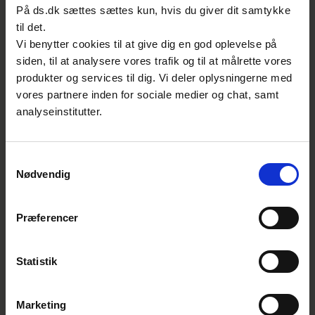
mærkning af alt elektronisk udstyr, der
På ds.dk sættes sættes kun, hvis du giver dit samtykke
indeholder en form for radiokommunikation.
til det.
Vi benytter cookies til at give dig en god oplevelse på
Det danske standardiseringsudvalg for
siden, til at analysere vores trafik og til at målrette vores
produkter og services til dig. Vi deler oplysningerne med
effektelektronik er åbent for alle, der er
vores partnere inden for sociale medier og chat, samt
industrielt interesserede i at gøre fremtidens
analyseinstitutter.
standarder bedre eller ønsker at blive
løbende opdateret om seneste udvikling af
standarderne. Se mere på:
www.ds.dk/s-522
Samtykkevalg
Nødvendig
Hvad er nyt i standarderne?
Standarden DS/EN 61800-5-1 for
Præferencer
frekvensomformere er nu blevet stærkt
forbundet med Lavspændingsdirektivet.
Statistik
Man kan i det nye bilag ZZ, som er udgivet
i tillæg A11, finde tydelig sammenhæng
mellem direktivets krav og de enkelte
Marketing