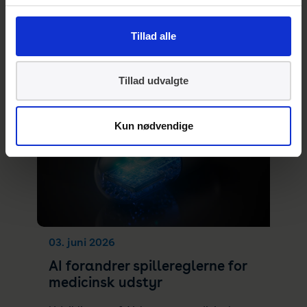
Se også
Tillad alle
Tillad udvalgte
Kun nødvendige
03. juni 2026
AI forandrer spillereglerne for
medicinsk udstyr