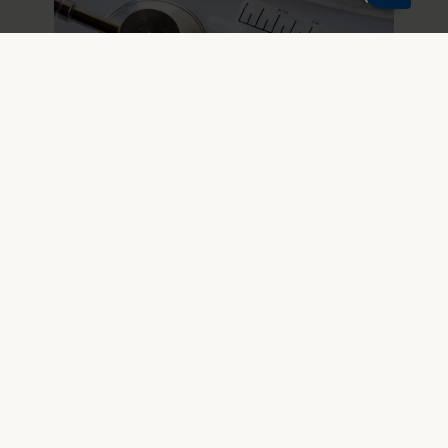
15. januar 2026
Tillæg til ISO 15223-1 medfører
ændring i mærkning af medicinsk
udstyr
ISO 15223-1:2021/A1:2025 justerer symbolet
for autoriseret repræsentant. Ændringen
har betydning for producenter af
medicinsk udstyr både i og uden for EU.
Nyhedsarkiv
Vær med til at revidere standarde
Fonden Dansk Standard