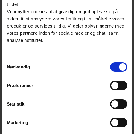
under Dansk Standard.
til det.
Vi benytter cookies til at give dig en god oplevelse på
Er du interesseret i at høre mere om
siden, til at analysere vores trafik og til at målrette vores
standarden eller arbejdet med at udvikle
produkter og services til dig. Vi deler oplysningerne med
vores partnere inden for sociale medier og chat, samt
den, er du velkommen til at kontakte
analyseinstitutter.
seniorkonsulent Lone Skjerning på
ls@ds.dk
eller 3996 6255.
Samtykkevalg
Nødvendig
Kontakt
Præferencer
Lone Skjerning
Seniorkonsulent, sundhed & life science
Standardisering | El, Sundhed & Forbruger
Statistik
E:
ls@ds.dk
T:
39 96 62 55
Marketing