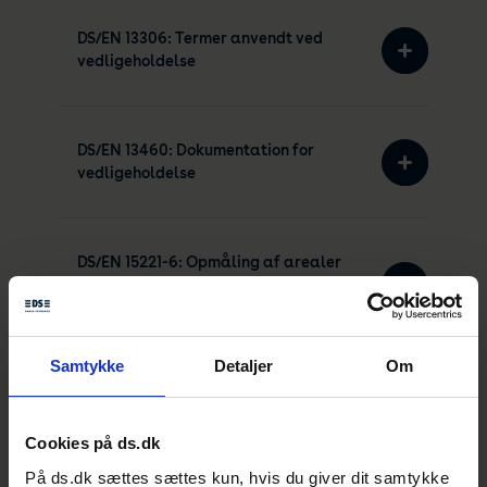
DS/EN 13306: Termer anvendt ved
vedligeholdelse
DS/EN 13460: Dokumentation for
vedligeholdelse
DS/EN 15221-6: Opmåling af arealer
og rum i forbindelse med facility
management
Samtykke
Detaljer
Om
DS/EN 15331: Kriterier for udform.,
ledelse og kontrol af vedl. ydelser
Cookies på ds.dk
for bygninger
På ds.dk sættes sættes kun, hvis du giver dit samtykke