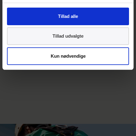
E:
mag@ds.dk
T:
39 96 61 26
Tillad alle
Tillad udvalgte
Kun nødvendige