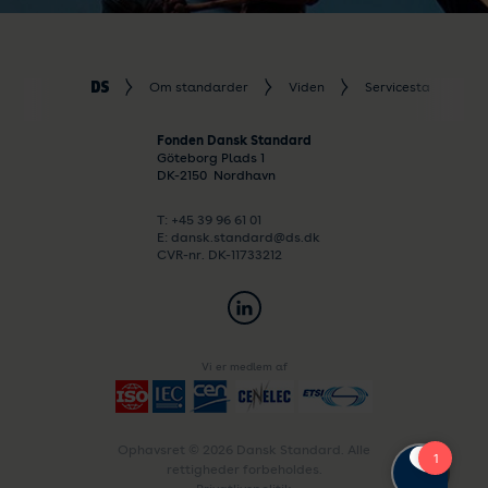
Om standarder
Viden
Servicestandarder
Fonden Dansk Standard
Göteborg Plads 1
DK-
2150
Nordhavn
T: +45 39 96 61 01
E: dansk.standard@ds.dk
CVR-nr. DK-11733212
Vi er medlem af
Ophavsret © 2026 Dansk Standard. Alle
rettigheder forbeholdes.