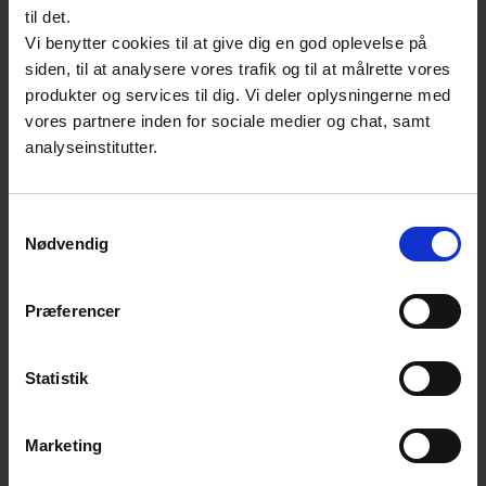
til det.
Vi benytter cookies til at give dig en god oplevelse på
DS/EN 15628: Kvalifikation af
vedligeholdspersonale
siden, til at analysere vores trafik og til at målrette vores
produkter og services til dig. Vi deler oplysningerne med
vores partnere inden for sociale medier og chat, samt
analyseinstitutter.
DS/EN 17007: Vedligeholdelsesproces
og tilhørende indikatorer
Samtykkevalg
Nødvendig
DS/ISO 37500: Vejledning om
outsourcing
Præferencer
Kontakt
Statistik
Maibritt Agger
Marketing
Chef, Standardisering - El, Sundhed &
Forbruger
Standardisering | El, Sundhed & Forbruger