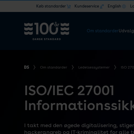
Køb standarder
Kundeservice
English
L
Om standarder
Udvalg
Om standarder
Ledelsessystemer
ISO 270
ISO/IEC 27001
Informationssik
I takt med den øgede digitalisering, stiger
hackerangreb og IT-kriminalitet for alle t