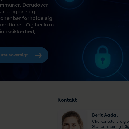
kommuner. Derudover
 ift. cyber- og
oner bør forholde sig
rmationer. Og her kan
ionssikkerhed,
ursusoversigt
Kontakt
Berit Aadal
Chefkonsulent, digit
Standardisering | D