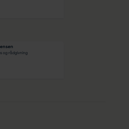
rensen
us og rådgivning
g