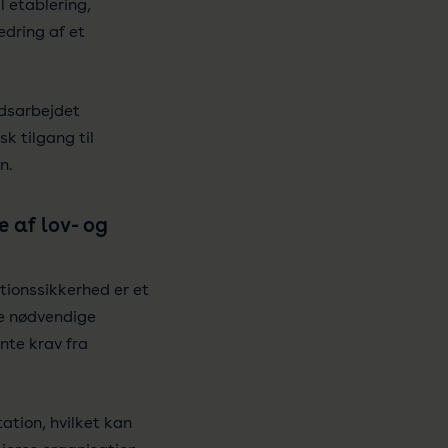
l etablering,
edring af et
edsarbejdet
k tilgang til
n.
 af lov- og
tionssikkerhed er et
e nødvendige
ante krav fra
ation, hvilket kan