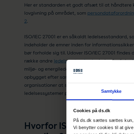
Her er standarden et godt afsæt til at håndtere 
lovgivning på området, som
persondataforordni
2
.
ISO/IEC 27001 er en såkaldt ledelsesstandard, s
indeholder de emner inden for informationssikke
bør forholde sig til. Udover ISO/IEC 27001 findes 
række andre
ledelsesstandarder
inden for f.eks.
miljø- og energiledelse. Alle ledelsessystemstan
opbygget efter samme skabelon, som gør det ne
organisationer at systematisere deres processer
Samtykke
ledelsessystemer parallelt.
Cookies på ds.dk
På ds.dk sættes sættes kun, h
Hvorfor ISO/IEC 27001? H
Vi benytter cookies til at giv