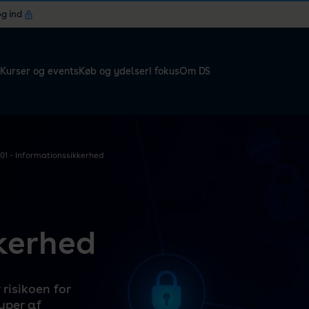
og ind
Kurser og events
Køb og ydelser
I fokus
Om DS
01 - Informationssikkerhed
kerhed
 risikoen for
yper af