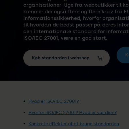
organisationer -lige fra webbutikker til 
kommer der også flere og flere krav fra EU
informationssikkerhed, hvorfor organisati
til hvordan de bedst passer på deres info
den internationale standard for informat
ISO/IEC 27001, være en god start.
K
Køb standarden i webshop
Hvad er ISO/IEC 27001?
Hvorfor ISO/IEC 27001? Hvad er værdien?
Konkrete effekter af at bruge standarden