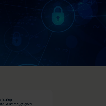
alisering
igital & Bæredygtighed