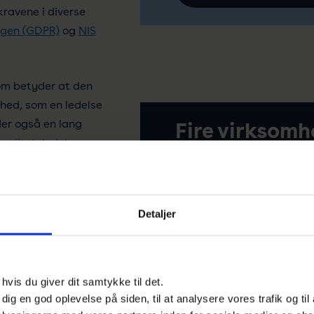
kravene i diverse
ngen (GDPR)
og
NIS
om betyder at den
rhed, som en ledelse
der også en lang
Fire virksomh
kvalitetsledelse
,
erfaringer m
darderne er
informations
mt for
 og anvende flere
Gennem Q&A's får du in
Detaljer
forskellige virksomh
informationssikkerhe
det har haft.
vis du giver dit samtykke til det.
vad er
e dig en god oplevelse på siden, til at analysere vores trafik og ti
Læs mere