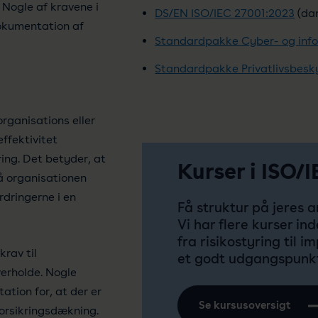
 Nogle af kravene i
DS/EN ISO/IEC 27001:2023
(da
dokumentation af
Standardpakke Cyber- og inf
Standardpakke Privatlivsbesky
organisations eller
ffektivitet
ing. Det betyder, at
Kurser i ISO/
å organisationen
rdringerne i en
Få struktur på jeres 
Vi har flere kurser in
fra risikostyring til
rav til
et godt udgangspunkt 
erholde. Nogle
tion for, at der er
Se kursusoversigt
forsikringsdækning.