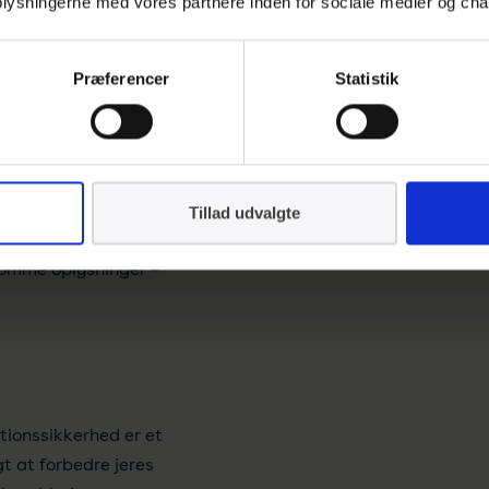
 oplysningerne med vores partnere inden for sociale medier og cha
kan organisationen
Præferencer
Statistik
 størst muligt afkast
isationens fysiske
dring af
Tillad udvalgte
mentere
somme oplysninger –
tionssikkerhed er et
t at forbedre jeres