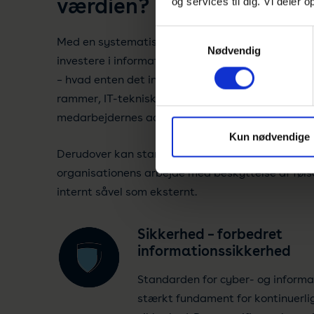
værdien?
og services til dig. Vi deler
Samtykkevalg
Med en systematisk tilgang til styring af risici, 
Nødvendig
investere i informationssikkerhed, hvor det giver
– hvad enten det indebærer beskyttelse af organ
rammer, IT-tekniske foranstaltninger eller en æn
medarbejdernes adfærd.
Kun nødvendige
Derudover kan standarden anvendes til at doku
organisationens arbejde med beskyttelse af føl
internt såvel som eksternt.
Sikkerhed – forbedret
informationssikkerhed
Standarden for cyber- og informa
stærkt fundament for kontinuerlig