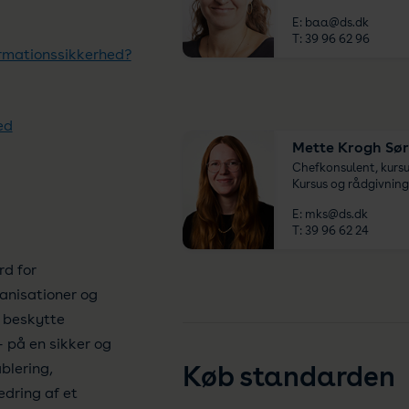
E:
baa@ds.dk
T:
39 96 62 96
formationssikkerhed?
ed
Mette Krogh Sø
Chefkonsulent, kurs
Kursus og rådgivnin
E:
mks@ds.dk
T:
39 96 62 24
rd for
anisationer og
t beskytte
 på en sikker og
blering,
Køb standarden
edring af et