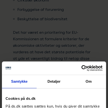
Cirkulær økonomi
Forbyggelse af forurening
Beskyttelse af biodiversitet
Det har været en prioritering for EU-
Kommissionen at formulere kriterier for de
økonomiske aktiviteter og sektorer, der
vurderes at have det største potentiale for
at yde et væsentligt bidrag til netop disse
fire miljømål. Disse kriterier står i
modsætning til den allerede vedtagende
delegerede retsakt for klimamålene, der
Samtykke
Detaljer
Om
indeholder tekniske screeningskriterier for
alle sektorer og økonomiske aktiviteter. Det
betyder, at der i forslaget fx. ikke er udviklet
Cookies på ds.dk
tekniske screeningskriterier for økonomiske
På ds.dk sættes sættes kun, hvis du giver dit samtykke