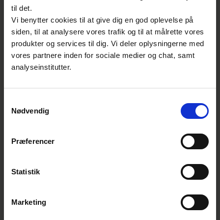
aktiviteter indenfor byggeri under miljømål 3
til det.
– bæredygtig anvendelse og beskyttelse af
Vi benytter cookies til at give dig en god oplevelse på
vand- og havressourcer.
siden, til at analysere vores trafik og til at målrette vores
produkter og services til dig. Vi deler oplysningerne med
vores partnere inden for sociale medier og chat, samt
analyseinstitutter.
Samtykkevalg
Nødvendig
Præferencer
Statistik
Byggeriet får nye kriterier for cirkulær
Marketing
økonomi