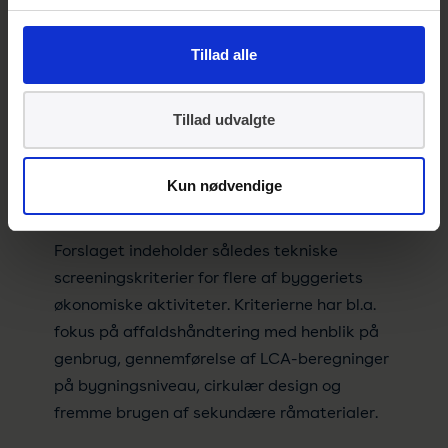
For byggeriet er det særligt relevant at kigge
nærmere på Anneks 2, der indeholder
Tillad alle
tekniske screeningskriterier for miljømål 4 –
cirkulær økonomi. Omstillingen til cirkulær
Tillad udvalgte
økonomi beskrives som en katalysator for
EU-taksonomiens øvrige klima- og miljømål,
og her er det vurderet, at byggeriet kan yde
Kun nødvendige
et særligt bidrag.
Forslaget indeholder således tekniske
screeningskriterier for flere af byggeriets
økonomiske aktiviteter. Kriterierne har bl.a.
fokus på affaldshåndtering med henblik på
genbrug, gennemførelse af LCA-beregninger
på bygningsniveau, cirkulær design og
fremme brugen af sekundære råmaterialer.