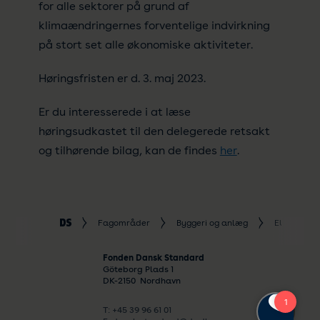
for alle sektorer på grund af
klimaændringernes forventelige indvirkning
på stort set alle økonomiske aktiviteter.
Høringsfristen er d. 3. maj 2023.
Er du interesserede i at læse
høringsudkastet til den delegerede retsakt
og tilhørende bilag, kan de findes
her
.
Fagområder
Byggeri og anlæg
EU's takso
Fonden Dansk Standard
Göteborg Plads 1
DK-
2150
Nordhavn
T: +45 39 96 61 01