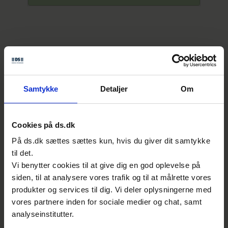
Mere viden om AI
Samtykke
Detaljer
Om
Cookies på ds.dk
På ds.dk sættes sættes kun, hvis du giver dit samtykke
til det.
Vil du være på forkant med
Vi benytter cookies til at give dig en god oplevelse på
kunstig intelligens?
siden, til at analysere vores trafik og til at målrette vores
Du kan være med til at sætte fremtidens
produkter og services til dig. Vi deler oplysningerne med
markedskrav ved at deltage i det danske
vores partnere inden for sociale medier og chat, samt
analyseinstitutter.
udvalg S-855, der er med til at udarbejde