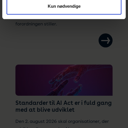
forordningen følger en række standarder, der
Kun nødvendige
skal hjælpe virksomhederne med at leve op
til kravene om kunstig intelligens, som
forordningen stiller.
Standarder til AI Act er i fuld gang
med at blive udviklet
Den 2. august 2026 skal organisationer, der