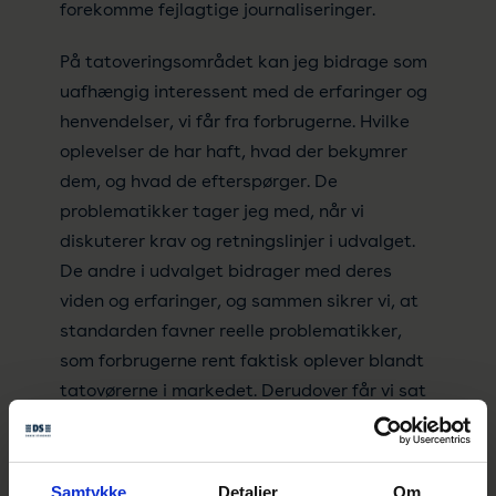
forekomme fejlagtige journaliseringer.
På tatoveringsområdet kan jeg bidrage som
uafhængig interessent med de erfaringer og
henvendelser, vi får fra forbrugerne. Hvilke
oplevelser de har haft, hvad der bekymrer
dem, og hvad de efterspørger. De
problematikker tager jeg med, når vi
diskuterer krav og retningslinjer i udvalget.
De andre i udvalget bidrager med deres
viden og erfaringer, og sammen sikrer vi, at
standarden favner reelle problematikker,
som forbrugerne rent faktisk oplever blandt
tatovørerne i markedet. Derudover får vi sat
nogle realistiske retningslinjer for
tatovørerne, som rent faktisk gavner dem.
Samtykke
Detaljer
Om