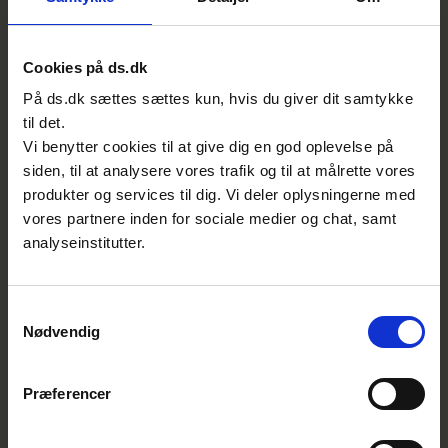
Hvilke standarder arbejder udvalget på for
tiden?
Cookies på ds.dk
I forhold til tatovering er vi lige nu ved at
På ds.dk sættes sættes kun, hvis du giver dit samtykke
være igennem den sidste afstemning på den
til det.
europæiske standard for hygiejneforhold på
Vi benytter cookies til at give dig en god oplevelse på
tatoveringsområdet, og standarden bliver
siden, til at analysere vores trafik og til at målrette vores
udgivet i begyndelsen af 2019. Indenfor
produkter og services til dig. Vi deler oplysningerne med
sundhedsinformation arbejder vi som
vores partnere inden for sociale medier og chat, samt
tidligere nævnt med brugerinddragelse,
analyseinstitutter.
privatlivsbeskyttelse og sikkerhed.
Samtykkevalg
Hvorfor er standarder for hygiejne hos
Nødvendig
tatovører nødvendige?
Ingen tatovører ønsker at påføre deres
Præferencer
kunder infektioner, men forbrugernes
henvendelser viser, at det sker. Standarden