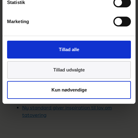
Statistik
er vigtig som forebyggende indsats. Det vil i
sidste ende gavne forbrugerne, der i højere
Marketing
grad vil kunne undgå infektioner, og
tatovørerne, som får udstukket retningslinjer
og regler, der forbedrer deres forretning.
Vores forventning er, at forbrugerne vil
Tillad alle
opleve færre infektioner og bedre hygiejne,
og at branchen generelt får et kvalitetsløft
Tillad udvalgte
og en fælles forståelse for, hvad der er et
acceptabelt kvalitetsniveau.
Kun nødvendige
Læs også
Ny standard giver inspiration til lov om
tatovering