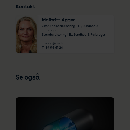
Kontakt
Maibritt Agger
Chef, Standardisering - El, Sundhed &
Forbruger
Standardisering | El, Sundhed & Forbruger
E:
mag@ds.dk
T:
39 96 61 26
Se også