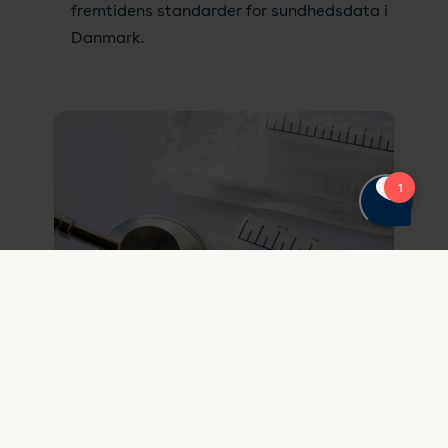
fremtidens standarder for sundhedsdata i
Danmark.
15. januar 2026
Tillæg til ISO 15223-1 medfører
ændring i mærkning af medicinsk
udstyr