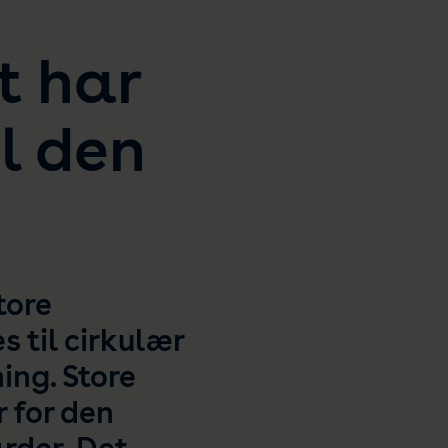
t har
l den
tore
s til cirkulær
ing. Store
r for den