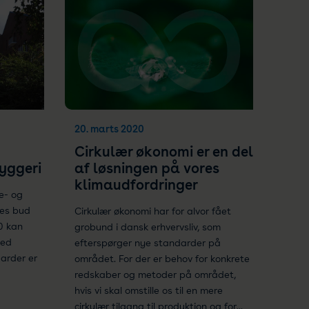
20. marts 2020
Cirkulær økonomi er en del
yggeri
af løsningen på vores
klimaudfordringer
e- og
res bud
Cirkulær økonomi har for alvor fået
0 kan
grobund i dansk erhvervsliv, som
med
efterspørger nye standarder på
arder er
området. For der er behov for konkrete
redskaber og metoder på området,
hvis vi skal omstille os til en mere
cirkulær tilgang til produktion og for...