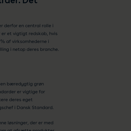
rder. Det
derfor en central rolle i
er et vigtigt redskab, hvis
 % af virksomhederne i
ling i netop deres branche.
e en bæredygtig grøn
darder er vigtige for
cere deres eget
ngschef i Dansk Standard.
ne løsninger, der er med
r om at afsætte produkter