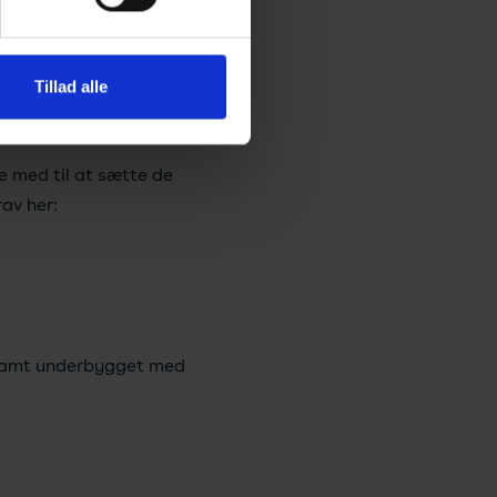
f standarder og heraf.
, 24 % har øget brug af
Tillad alle
e med til at sætte de
av her:
 samt underbygget med