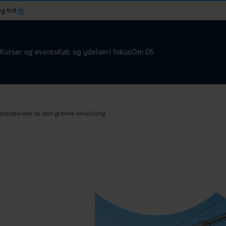
og ind
Kurser og events
Køb og ydelser
I fokus
Om DS
standarder til den grønne omstilling