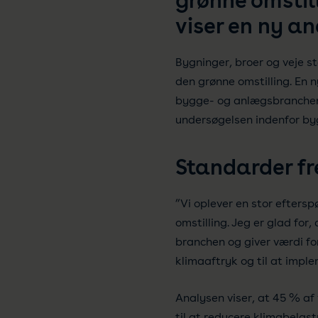
grønne omstil
viser en ny an
Bygninger, broer og veje st
den grønne omstilling. En n
bygge- og anlægsbranchen 
undersøgelsen indenfor byg
Standarder f
”Vi oplever en stor efters
omstilling. Jeg er glad for
branchen og giver værdi fo
klimaaftryk og til at impl
Analysen viser, at 45 % af
til at reducere klimabelas