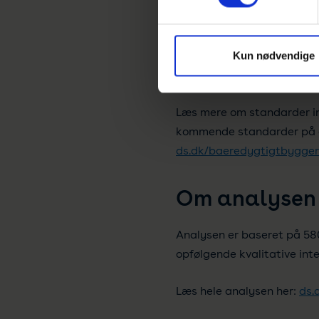
41 % svarer i analysen, at
siger 27 %, at de direkte 
Kun nødvendige
genbrugsmaterialer i dere
Læs mere om standarder ind
kommende standarder på o
ds.dk/baeredygtigtbygger
Om analysen
Analysen er baseret på 58
opfølgende kvalitative int
Læs hele analysen her:
ds.