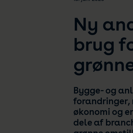
Ny ana
brug f
grønne
Bygge- og anl
forandringer, 
økonomi og en
dele af branch