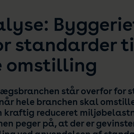
lyse: Byggerie
or standarder ti
 omstilling
ægsbranchen står overfor for s
når hele branchen skal omstille
 kraftig reduceret miljøbelastn
en peger på, at der er gevinste