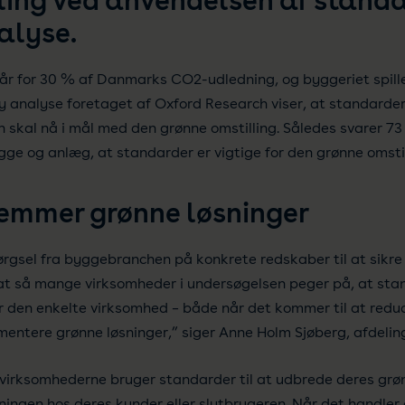
ling ved anvendelsen af standa
alyse.
år for 30 % af Danmarks CO2-udledning, og byggeriet spiller 
y analyse foretaget af Oxford Research viser, at standarder 
skal nå i mål med den grønne omstilling. Således svarer 73
ge og anlæg, at standarder er vigtige for den grønne omstil
remmer grønne løsninger
pørgsel fra byggebranchen på konkrete redskaber til at sikr
, at så mange virksomheder i undersøgelsen peger på, at stan
r den enkelte virksomhed – både når det kommer til at redu
ementere grønne løsninger,” siger Anne Holm Sjøberg, afdeli
 virksomhederne bruger standarder til at udbrede deres grøn
tningen hos deres kunder eller slutbrugeren. Når det handle