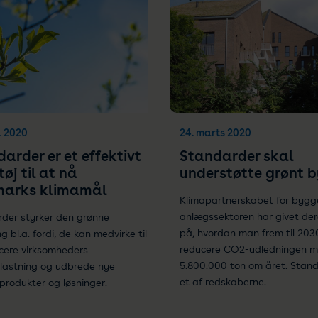
il 2020
24. marts 2020
arder er et effektivt
Standarder skal
øj til at nå
understøtte grønt b
arks klimamål
Klimapartnerskabet for bygg
anlægssektoren har givet de
der styrker den grønne
på, hvordan man frem til 203
ng bl.a. fordi, de kan medvirke til
reducere CO2-udledningen 
cere virksomheders
5.800.000 ton om året. Stand
lastning og udbrede nye
et af redskaberne.
produkter og løsninger.