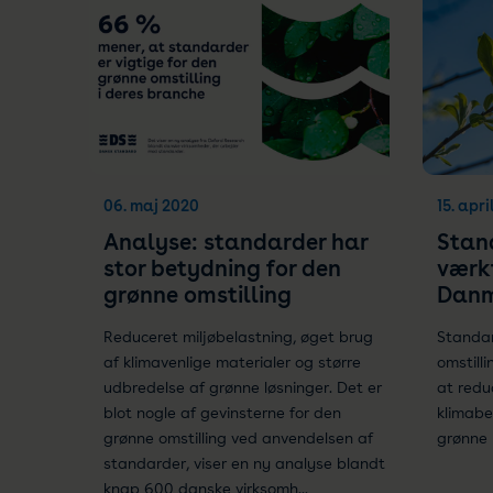
06. maj 2020
15. apr
Analyse: standarder har
Stand
stor betydning for den
værkt
grønne omstilling
Danm
Reduceret miljøbelastning, øget brug
Standar
af klimavenlige materialer og større
omstilli
udbredelse af grønne løsninger. Det er
at redu
blot nogle af gevinsterne for den
klimabe
grønne omstilling ved anvendelsen af
grønne 
standarder, viser en ny analyse blandt
knap 600 danske virksomh...