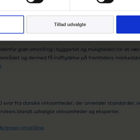
 de har reduceret egen miljø- og klimabelastning ved hjælp a
har øget genanvendeligheden af materialer i deres produkter
Tillad udvalgte
s løsninger og 21 % har opnået længere holdbarhed.
enfor grøn omstilling i byggeriet og muligheden for at vær
mrådet og dermed få indflydelse på fremtidens markedskr
i
0 svar fra danske virksomheder, der anvender standarder,
erviews blandt udvalgte virksomheder og eksperter.
dk/groen-omstilling