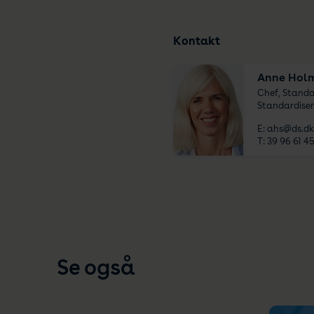
Kontakt
Anne Holm
Chef, Standa
Standardiser
E:
ahs@ds.dk
T:
39 96 61 4
Se også