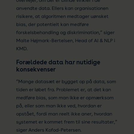
overvejer, om der er blinde vinkler i de
anvendte data. Ellers kan organisationen
risikere, at algoritmen medtager uønsket
bias, der potentielt kan medføre
forskelsbehandling og diskrimination,” siger
Malte Højmark-Bertelsen, Head of AI & NLP i
KMD.
Forældede data har nutidige
konsekvenser
”Mange datasæt er bygget op på data, som
tiden er løbet fra. Problemet er, at det kan
medføre bias, som man ikke er opmærksom
på, eller som man ikke ved, hvordan er
opstået, fordi man reelt ikke aner, hvordan
systemet er kommet frem til sine resultater,”
siger Anders Kofod-Petersen.