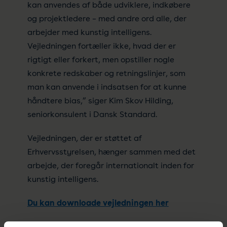
kan anvendes af både udviklere, indkøbere
og projektledere – med andre ord alle, der
arbejder med kunstig intelligens.
Vejledningen fortæller ikke, hvad der er
rigtigt eller forkert, men opstiller nogle
konkrete redskaber og retningslinjer, som
man kan anvende i indsatsen for at kunne
håndtere bias,” siger Kim Skov Hilding,
seniorkonsulent i Dansk Standard.
Vejledningen, der er støttet af
Erhvervsstyrelsen, hænger sammen med det
arbejde, der foregår internationalt inden for
kunstig intelligens.
Du kan downloade vejledningen her
Vil du vide mere om, hvordan du håndterer