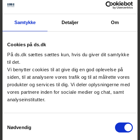
bias i kunstig intelligens, kan du
deltage i
Dansk Standards webinar d. 9. maj
.
Samtykke
Detaljer
Om
Fem gode råd til
Cookies på ds.dk
at undgå blinde
På ds.dk sættes sættes kun, hvis du giver dit samtykke
vinkler i kunstig
til det.
intelligens
Vi benytter cookies til at give dig en god oplevelse på
siden, til at analysere vores trafik og til at målrette vores
1. Få input til
produkter og services til dig. Vi deler oplysningerne med
målgruppesegmentering
vores partnere inden for sociale medier og chat, samt
fra forskellige mennesker
analyseinstitutter.
i din organisation
2. Opdatere jeres data
Samtykkevalg
Nødvendig
løbende, så det er
repræsentativt til jeres