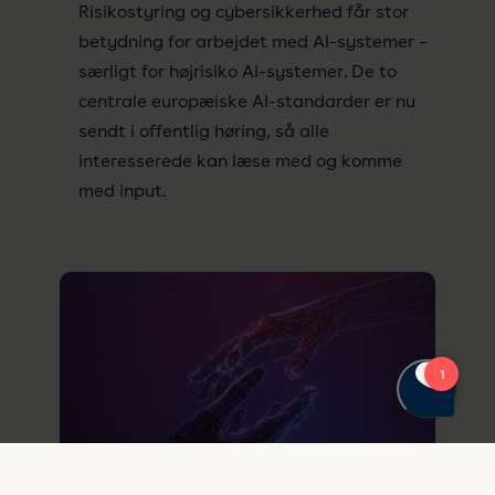
Risikostyring og cybersikkerhed får stor
betydning for arbejdet med AI-systemer –
særligt for højrisiko AI-systemer. De to
centrale europæiske AI-standarder er nu
sendt i offentlig høring, så alle
interesserede kan læse med og komme
med input.