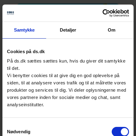
Samtykke
Detaljer
Om
S-889
Cookies på ds.dk
CO2-fangst, -transport og -
På ds.dk sættes sættes kun, hvis du giver dit samtykke
lagring
til det.
Vi benytter cookies til at give dig en god oplevelse på
Som medlem af standardiseringsudvalget S-
siden, til at analysere vores trafik og til at målrette vores
889 får du unik mulighed for at sætte
produkter og services til dig. Vi deler oplysningerne med
fingeraftryk på kommende standarder inden
vores partnere inden for sociale medier og chat, samt
for CO2-fangst, -transport, -lagring og -
analyseinstitutter.
forædling.
Samtykkevalg
Fly
Nødvendig