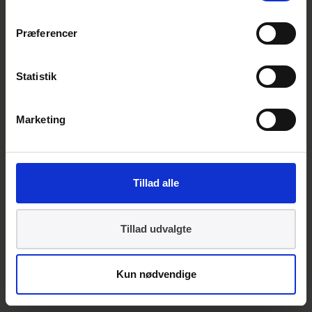
Præferencer
Lige nu er der
ingen udvalg i
Dansk
Statistik
Standard, som
beskæftiger
Marketing
sig med
flytransport
herunder
Tillad alle
flybrændstof. I
Dansk
Standard
Tillad udvalgte
nedsætter vi
først et udvalg, når der er dansk interesse i
Kun nødvendige
et emne som i dette tilfælde kunne være
grønne flybrændstoffer. Selvom der ikke er et