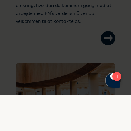
omkring, hvordan du kommer i gang med at
arbejde med FN’s verdensmål, er du
velkommen til at kontakte os.
Spørgsmål og svar