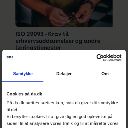
ISO 29993 - Krav til
erhvervsuddannelser og andre
læringstjenester
ISO 29993: 2017 angiver krav til
læringstjenester uden for formel uddannelse,
Samtykke
Detaljer
Om
herunder alle former for livslang læring (f.eks.
Erhvervsuddannelse og erhvervsuddannelse,
enten outsourcet eller internt). Disse
Cookies på ds.dk
omfatter alle læringstjenester, der tilbydes
På ds.dk sættes sættes kun, hvis du giver dit samtykke
af en læringstjenesteudbyder (LSP), der er
til det.
rettet til eleverne selv, samt til sponsorer, der
Vi benytter cookies til at give dig en god oplevelse på
erhverver tjenesterne på vegne af eleverne.
siden, til at analysere vores trafik og til at målrette vores