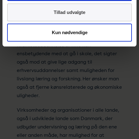
kvalitetsuddannelse er helt centralt i FN’s
verdensmål 4. Målet er at opnå en
Tillad udvalgte
uddannelse af høj kvalitet for alle, da
uddannelse er et af de bedste redskaber for
Kun nødvendige
en bæredygtig udvikling.
Kvalitetsuddannelse er ikke kun
ensbetydende med at gå i skole, det sigter
også mod at give lige adgang til
erhvervsuddannelser samt muligheden for
livslang læring og forskning. Her ønsker man
også at fjerne kønsrelaterede og økonomiske
uligheder.
Virksomheder og organisationer i alle lande,
også i udviklede lande som Danmark, der
udbyder undervisning og læring på den ene
eller anden måde, har mulighed for at