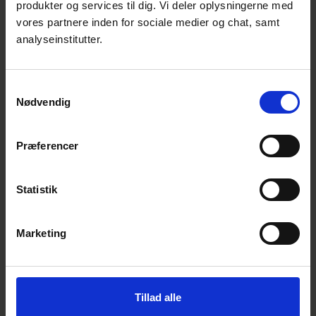
Hovedtrækkene ved denne slags tjenester er,
produkter og services til dig. Vi deler oplysningerne med
at læringsmålene defineres, og tjenesterne
vores partnere inden for sociale medier og chat, samt
analyseinstitutter.
evalueres, og at de involverer interaktion
med eleven. Læringen kan være ansigt til
ansigt, medieret af teknologi eller en
Samtykkevalg
blanding af begge dele.
Nødvendig
Præferencer
Statistik
Marketing
Adgang til kvalitetsundervisning
og kvalitetsuddannelse
Tillad alle
Adgang til kvalitetsundervisning og