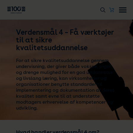
Verdensmål 4 – Få værktøjer
til at sikre
kvalitetsuddannelse
For at sikre kvalitetsuddannelse gennem
undervisning, der giver både voksne, piger
og drenge mulighed for en god uddannelse
og livslang læring, kan virksomheder og
organisationer benytte standarder til
implementering og dokumentation af deres
kvalitet samt evne til at understøtte
modtagers erhvervelse af kompetencer og
udvikling.
Hvad handler verdensmål 4 om?